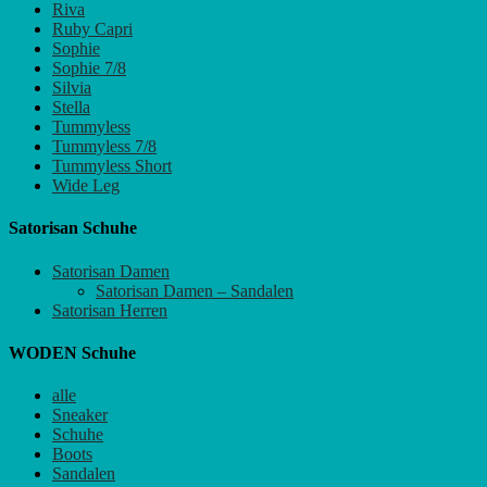
Riva
Ruby Capri
Sophie
Sophie 7/8
Silvia
Stella
Tummyless
Tummyless 7/8
Tummyless Short
Wide Leg
Satorisan Schuhe
Satorisan Damen
Satorisan Damen – Sandalen
Satorisan Herren
WODEN Schuhe
alle
Sneaker
Schuhe
Boots
Sandalen