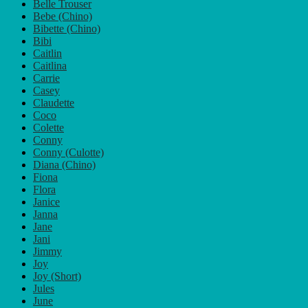
Belle Trouser
Bebe (Chino)
Bibette (Chino)
Bibi
Caitlin
Caitlina
Carrie
Casey
Claudette
Coco
Colette
Conny
Conny (Culotte)
Diana (Chino)
Fiona
Flora
Janice
Janna
Jane
Jani
Jimmy
Joy
Joy (Short)
Jules
June