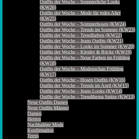
Outfits der Woche – Sommerliche Looks
(KW26)
Outfits der Woche – Mode für jedes Alter
(KW25)
Outfits der Woche – Sommerhosen (KW24)
Outfits der Woche – Trends im Sommer (KW23)
Outfits der Woche – Trendfarben (KW22)
Outfits der Woche – Jeans Outfits (KW21)
Outfits der Woche – Looks im Sommer (KW20)
Outfits der Woche – Kleider & Röcke (KW19)
Outfits der Woche – Neue Farben im Frühling
(KW18)
Outfits der Woche – Modenschau Frühling
(KW17)
Outfits der Woche – Hosen Outfits (KW16)
Outfits der Woche – Trends im April (KW15)
Outfits der Woche – Jeans Looks (KW14)
Outfits der Woche – Trendthema Spitze (KW13)
Neue Outfits Damen
Neue Outfits Männer
Damen
Herren
Nachhaltige Mode
Konfirmation
Teens