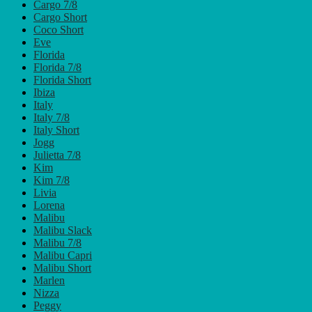
Cargo 7/8
Cargo Short
Coco Short
Eve
Florida
Florida 7/8
Florida Short
Ibiza
Italy
Italy 7/8
Italy Short
Jogg
Julietta 7/8
Kim
Kim 7/8
Livia
Lorena
Malibu
Malibu Slack
Malibu 7/8
Malibu Capri
Malibu Short
Marlen
Nizza
Peggy