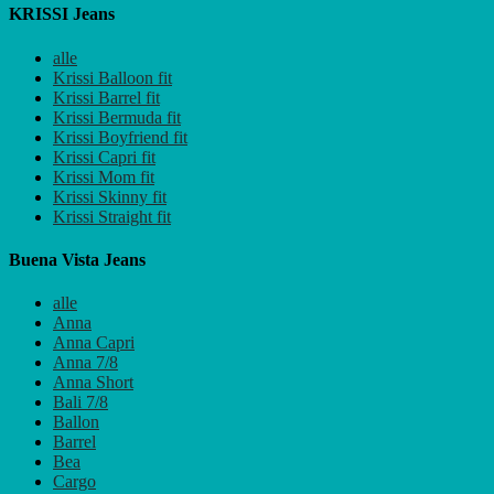
KRISSI Jeans
alle
Krissi Balloon fit
Krissi Barrel fit
Krissi Bermuda fit
Krissi Boyfriend fit
Krissi Capri fit
Krissi Mom fit
Krissi Skinny fit
Krissi Straight fit
Buena Vista Jeans
alle
Anna
Anna Capri
Anna 7/8
Anna Short
Bali 7/8
Ballon
Barrel
Bea
Cargo