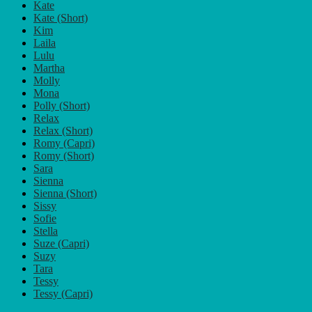
Kate
Kate (Short)
Kim
Laila
Lulu
Martha
Molly
Mona
Polly (Short)
Relax
Relax (Short)
Romy (Capri)
Romy (Short)
Sara
Sienna
Sienna (Short)
Sissy
Sofie
Stella
Suze (Capri)
Suzy
Tara
Tessy
Tessy (Capri)