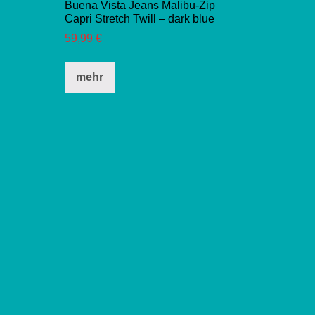
Buena Vista Jeans Malibu-Zip
Capri Stretch Twill – dark blue
59,99
€
Dieses
mehr
Produkt
weist
mehrere
Varianten
auf.
Die
Optionen
können
auf
der
Produktseite
gewählt
werden