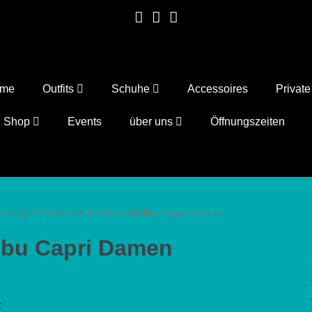
ome
Outfits
Schuhe
Accessoires
Privat
e Shop
Events
über uns
Öffnungszeiten
en Capri
/ Buena Vista Jeans Malibu Capri Damen
ibu Capri Damen
t