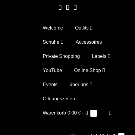
Zum
Inhalt
springen
Welcome
Outfits
Schuhe
Accessoires
Private Shopping
Labels
YouTube
Online Shop
Events
über uns
Öffnungszeiten
Warenkorb
Suche-
Warenkorb
0,00 €
-
Elemente
0
im
Schalter
Warenkorb