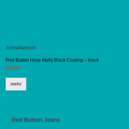
Schnellansicht
Red Button Hose Molly Black Coating – black
69,99
€
Dieses
mehr
Produkt
weist
mehrere
Varianten
auf.
Red Button Jeans
Die