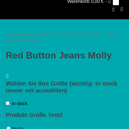
Warenkorb
Warenkorb
0,00 €
-
Elemen
0
im
Suche-
Warenk
Men
Schalter
Scha
Startseite
/
Red Button Jeans
/
Red Button Jeans lang
/ Red
Button Jeans Molly
Red Button Jeans Molly
Wählen Sie Ihre Größe (wichtig: In stock
immer mit auswählen)
In stock
Produkt Größe Textil