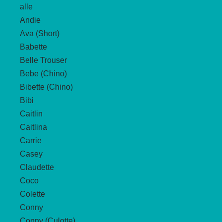
alle
Optionen
Andie
können
Ava (Short)
auf
Babette
der
Belle Trouser
Produktseite
Bebe (Chino)
gewählt
Bibette (Chino)
werden
Bibi
Caitlin
Caitlina
Carrie
Casey
Claudette
Coco
Colette
Conny
Conny (Culotte)