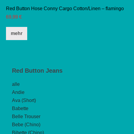
Red Button Hose Conny Cargo Cotton/Linen – flamingo
69,99
€
Dieses
mehr
Produkt
weist
mehrere
Varianten
auf.
Red Button Jeans
Die
alle
Optionen
Andie
können
Ava (Short)
auf
Babette
der
Belle Trouser
Produktseite
Bebe (Chino)
gewählt
Bibette (Chino)
werden