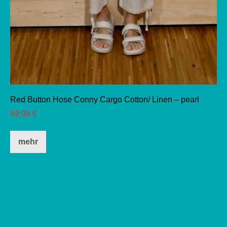
Red Button Hose Conny Cargo Cotton/ Linen – pearl
69,99
€
Dieses
mehr
Produkt
weist
mehrere
Varianten
auf.
Die