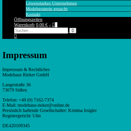
Löwenstarkes Unternehmen
Modeberaterin gesucht
Kontakt
Öffnungszeiten
Warenkorb
Elemente
Warenkorb
0,00 €
-
0
Suche-
Suche
im
Schalter
nach:
Warenkorb
Impressum
Impressum & Rechtliches
Modehaus Rieker GmbH
Langestraße 36
73079 Süßen
Telefon: +49 (0) 7162-7374
E-Mail: modehaus-rieker@online.de
Persönlich haftende Gesellschafter: Kristina Irsigler
Registergericht: Ulm
DE420109345