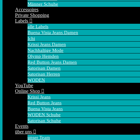
Männer Schuhe
Accessoires
Private Shopping
Labels
alle Labels
Buena Vista Jeans Damen
Ichi
Krissi Jeans Damen
Nachhaltige Mode
Olymp Hemden
Red Button Jeans Damen
Satorisan Damen
Satorisan Herren
WODEN
YouTube
Online Shop
Krissi Jeans
Red Button Jeans
Buena Vista Jeans
WODEN Schuhe
Satorisan Schuhe
Events
über uns
unser Team