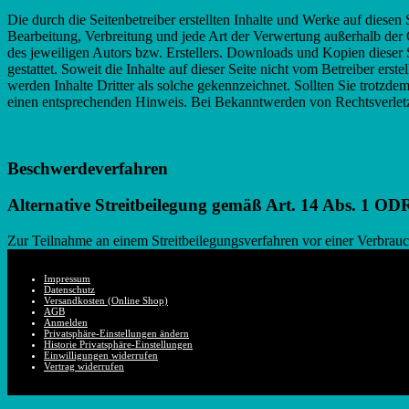
Die durch die Seitenbetreiber erstellten Inhalte und Werke auf diesen
Bearbeitung, Verbreitung und jede Art der Verwertung außerhalb der
des jeweiligen Autors bzw. Erstellers. Downloads und Kopien dieser 
gestattet. Soweit die Inhalte auf dieser Seite nicht vom Betreiber ers
werden Inhalte Dritter als solche gekennzeichnet. Sollten Sie trotzd
einen entsprechenden Hinweis. Bei Bekanntwerden von Rechtsverletz
Beschwerdeverfahren
Alternative Streitbeilegung gemäß Art. 14 Abs. 1 
Zur Teilnahme an einem Streitbeilegungsverfahren vor einer Verbraucher
Impressum
Datenschutz
Versandkosten (Online Shop)
AGB
Anmelden
Privatsphäre-Einstellungen ändern
Historie Privatsphäre-Einstellungen
Einwilligungen widerrufen
Vertrag widerrufen
Nach