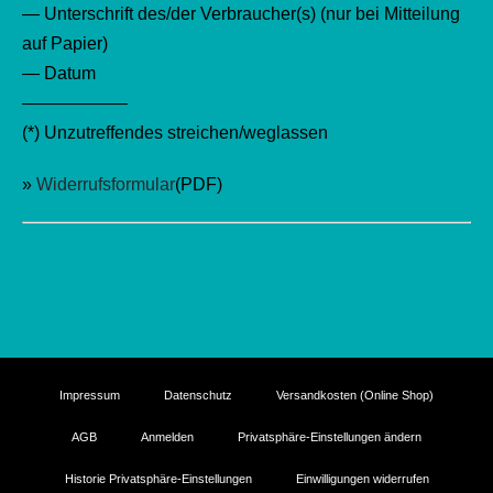
— Unterschrift des/der Verbraucher(s) (nur bei Mitteilung
auf Papier)
— Datum
——————
(*) Unzutreffendes streichen/weglassen
»
Widerrufsformular
(PDF)
Impressum
Datenschutz
Versandkosten (Online Shop)
AGB
Anmelden
Privatsphäre-Einstellungen ändern
Historie Privatsphäre-Einstellungen
Einwilligungen widerrufen