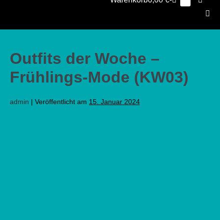
Elemente
0
im
Schalt
Warenkorb
Men
Scha
Outfits der Woche –
Frühlings-Mode (KW03)
admin
|
Veröffentlicht am
15. Januar 2024