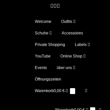
Zum
Inhalt
springen
Welcome
Outfits
Schuhe
Accessoires
Private Shopping
Labels
YouTube
Online Shop
Events
über uns
Öffnungszeiten
Warenkorb
Suche-
Warenkorb
0,00 €
-
Elemente
0
im
Schalter
Warenkorb
Warenkorb
Suche
Warenkorb
0,00 €
-