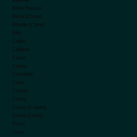
auf
Belle Trouser
der
Bebe (Chino)
Produktseite
Bibette (Chino)
gewählt
Bibi
werden
Caitlin
Caitlina
Carrie
Casey
Claudette
Coco
Colette
Conny
Conny (Culotte)
Diana (Chino)
Fiona
Flora