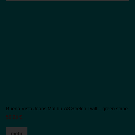
Buena Vista Jeans Malibu 7/8 Stretch Twill – green stripe
59,95
€
Dieses
mehr