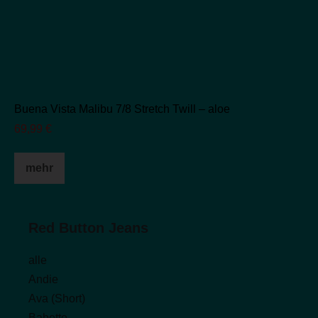
Buena Vista Malibu 7/8 Stretch Twill – aloe
69,99
€
Dieses
mehr
Produkt
weist
mehrere
Red Button Jeans
Varianten
auf.
alle
Die
Andie
Optionen
Ava (Short)
können
Babette