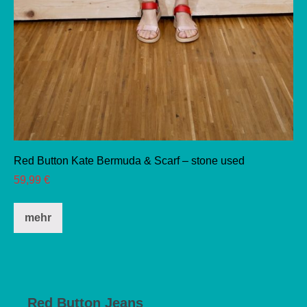
Red Button Kate Bermuda & Scarf – stone used
59,99
€
Dieses
mehr
Produkt
weist
mehrere
Varianten
auf.
Red Button Jeans