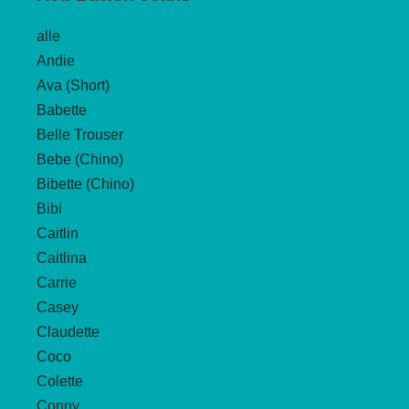
Die
alle
Optionen
Andie
können
Ava (Short)
auf
Babette
der
Belle Trouser
Produktseite
Bebe (Chino)
gewählt
Bibette (Chino)
werden
Bibi
Caitlin
Caitlina
Carrie
Casey
Claudette
Coco
Colette
Conny