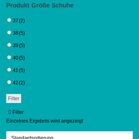
Produkt Größe Schuhe
37
(2)
38
(5)
39
(5)
40
(5)
41
(5)
42
(2)
Filter
Filter
Einzelnes Ergebnis wird angezeigt