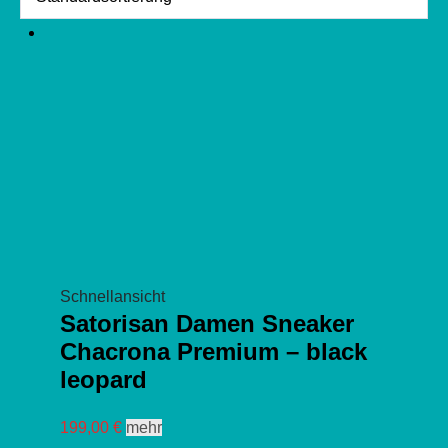
Schnellansicht
Satorisan Damen Sneaker
Chacrona Premium – black
leopard
Dieses
199,00
€
mehr