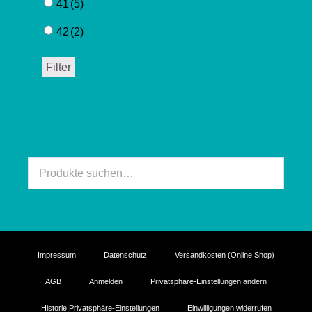
41
(5)
42
(2)
Filter
Suche
nach:
Impressum
Datenschutz
Versandkosten (Online Shop)
AGB
Anmelden
Privatsphäre-Einstellungen ändern
Historie Privatsphäre-Einstellungen
Einwilligungen widerrufen