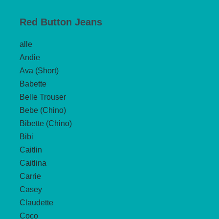
Produkt
weist
Red Button Jeans
mehrere
Varianten
alle
auf.
Andie
Die
Ava (Short)
Optionen
Babette
können
Belle Trouser
auf
Bebe (Chino)
der
Bibette (Chino)
Produktseite
Bibi
gewählt
Caitlin
werden
Caitlina
Carrie
Casey
Claudette
Coco