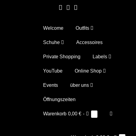
Zum
Inhalt
springen
Welcome
Outfits
Schuhe
Accessoires
Private Shopping
Labels
YouTube
Online Shop
Events
über uns
Öffnungszeiten
Warenkorb
Suche-
Warenkorb
0,00 €
-
Elemente
0
im
Schalter
Warenkorb