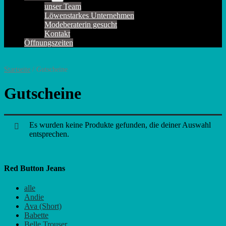
Schalter
unser Team
Löwenstarkes Unternehmen
Modeberaterin gesucht
Kontakt
Öffnungszeiten
Startseite
/ Gutscheine
Gutscheine
Es wurden keine Produkte gefunden, die deiner Auswahl
entsprechen.
Red Button Jeans
alle
Andie
Ava (Short)
Babette
Belle Trouser