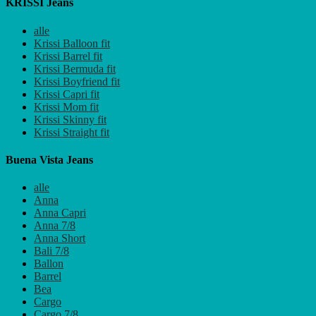
KRISSI Jeans
alle
Krissi Balloon fit
Krissi Barrel fit
Krissi Bermuda fit
Krissi Boyfriend fit
Krissi Capri fit
Krissi Mom fit
Krissi Skinny fit
Krissi Straight fit
Buena Vista Jeans
alle
Anna
Anna Capri
Anna 7/8
Anna Short
Bali 7/8
Ballon
Barrel
Bea
Cargo
Cargo 7/8