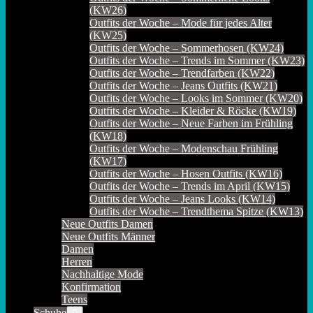
(KW26)
Outfits der Woche – Mode für jedes Alter
(KW25)
Outfits der Woche – Sommerhosen (KW24)
Outfits der Woche – Trends im Sommer (KW23)
Outfits der Woche – Trendfarben (KW22)
Outfits der Woche – Jeans Outfits (KW21)
Outfits der Woche – Looks im Sommer (KW20)
Outfits der Woche – Kleider & Röcke (KW19)
Outfits der Woche – Neue Farben im Frühling
(KW18)
Outfits der Woche – Modenschau Frühling
(KW17)
Outfits der Woche – Hosen Outfits (KW16)
Outfits der Woche – Trends im April (KW15)
Outfits der Woche – Jeans Looks (KW14)
Outfits der Woche – Trendthema Spitze (KW13)
Neue Outfits Damen
Neue Outfits Männer
Damen
Herren
Nachhaltige Mode
Konfirmation
Teens
Schuhe
Menü-