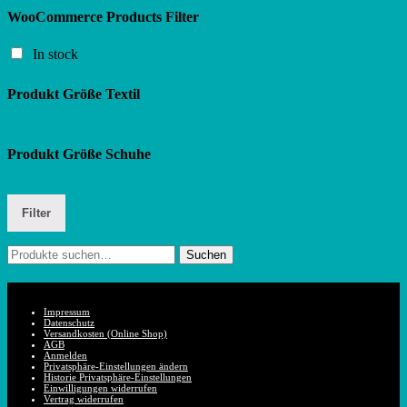
WooCommerce Products Filter
In stock
Produkt Größe Textil
Produkt Größe Schuhe
Filter
Suche
Suchen
nach:
Impressum
Datenschutz
Versandkosten (Online Shop)
AGB
Anmelden
Privatsphäre-Einstellungen ändern
Historie Privatsphäre-Einstellungen
Einwilligungen widerrufen
Vertrag widerrufen