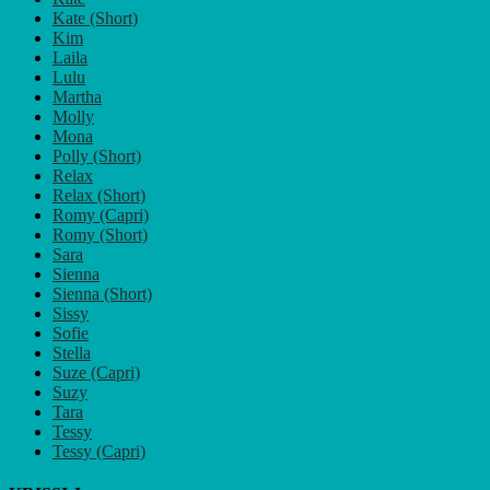
Kate (Short)
Kim
Laila
Lulu
Martha
Molly
Mona
Polly (Short)
Relax
Relax (Short)
Romy (Capri)
Romy (Short)
Sara
Sienna
Sienna (Short)
Sissy
Sofie
Stella
Suze (Capri)
Suzy
Tara
Tessy
Tessy (Capri)