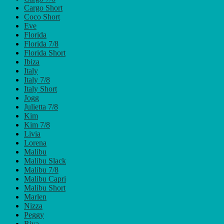
Cargo Short
Coco Short
Eve
Florida
Florida 7/8
Florida Short
Ibiza
Italy
Italy 7/8
Italy Short
Jogg
Julietta 7/8
Kim
Kim 7/8
Livia
Lorena
Malibu
Malibu Slack
Malibu 7/8
Malibu Capri
Malibu Short
Marlen
Nizza
Peggy
Riva