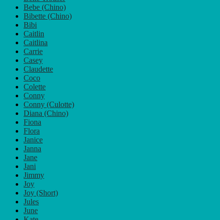
Bebe (Chino)
Bibette (Chino)
Bibi
Caitlin
Caitlina
Carrie
Casey
Claudette
Coco
Colette
Conny
Conny (Culotte)
Diana (Chino)
Fiona
Flora
Janice
Janna
Jane
Jani
Jimmy
Joy
Joy (Short)
Jules
June
Kate