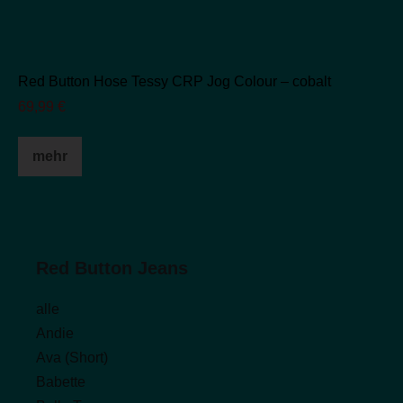
Red Button Hose Tessy CRP Jog Colour – cobalt
69,99
€
Dieses
mehr
Produkt
weist
mehrere
Varianten
auf.
Red Button Jeans
Die
alle
Optionen
Andie
können
Ava (Short)
auf
Babette
der