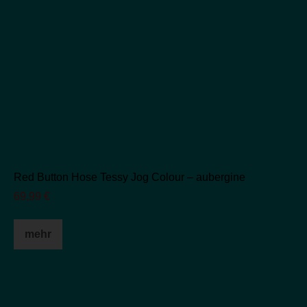
Red Button Hose Tessy Jog Colour – aubergine
69,99
€
Dieses
mehr
Produkt
weist
mehrere
Varianten