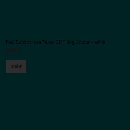
Red Button Hose Tessy CRP Jog Colour – white
69,99
€
Dieses
mehr
Produkt
weist
mehrere
Varianten
auf.
Die
Optionen
können