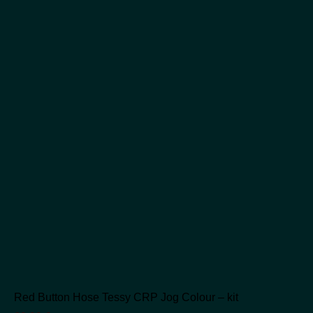
auf
der
Produktseite
gewählt
werden
Red Button Hose Tessy CRP Jog Colour – kit