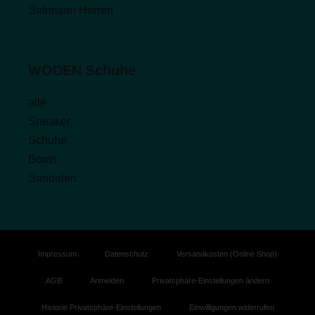
Satorisan Herren
WODEN Schuhe
alle
Sneaker
Schuhe
Boots
Sandalen
Impressum
Datenschutz
Versandkosten (Online Shop)
AGB
Anmelden
Privatsphäre-Einstellungen ändern
Historie Privatsphäre-Einstellungen
Einwilligungen widerrufen