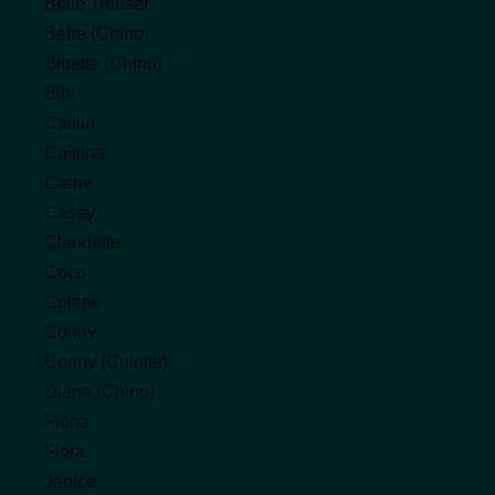
Belle Trouser
Produktseite
Bebe (Chino)
gewählt
Bibette (Chino)
werden
Bibi
Caitlin
Caitlina
Carrie
Casey
Claudette
Coco
Colette
Conny
Conny (Culotte)
Diana (Chino)
Fiona
Flora
Janice