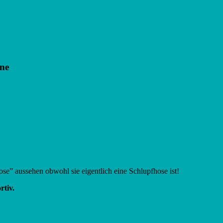
ne
!
se” aussehen obwohl sie eigentlich eine Schlupfhose ist!
rtiv.