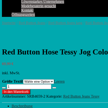
Löwenstarkes Unternehmen
Modeberaterin gesucht
Kontakt
Öffnungszeiten
Startseite
/
Red Button Jeans
/
Red Button Jeans lang
/
Red Button Je
Red Button Hose Tessy Jog Colo
69,99
€
inkl. MwSt.
Größe Textil
Leeren
Red
Menge
Menge
Button
In den Warenkorb
verringern
erhöhen
Hose
Artikelnummer:
SRB4659-2
Kategorie:
Red Button Jeans Tessy
Tessy
Jog
Beschreibung
Colour