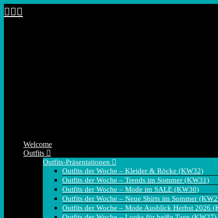
Zum
Inhalt
springen
Welcome
Outfits
Outfits-Präsentationen
Outfits der Woche – Kleider & Röcke (KW32)
Outfits der Woche – Trends im Sommer (KW31)
Outfits der Woche – Mode im SALE (KW30)
Outfits der Woche – Neue Shirts im Sommer (KW2
Outfits der Woche – Mode Ausblick Herbst 2026 
Outfits der Woche – Looks für heiße Tage (KW27)