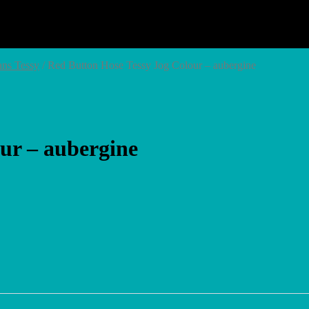
ans Tessy
/ Red Button Hose Tessy Jog Colour – aubergine
ur – aubergine