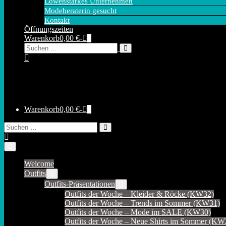
Löwenstarkes Unternehmen
Modeberaterin gesucht
Kontakt
Öffnungszeiten
Warenkorb
Elemente
Warenkorb
0,00 €
-
0
Suche-
Suche
im
Schalter
nach:
Warenkorb
Warenkorb
Elemente
Warenkorb
0,00 €
-
0
im
Suche-
Suche
Warenkorb
Schalter
nach:
Menü-
Schalter
Welcome
Outfits
Menü-
Schalter
Outfits-Präsentationen
Menü-
Schalter
Outfits der Woche – Kleider & Röcke (KW32)
Outfits der Woche – Trends im Sommer (KW31)
Outfits der Woche – Mode im SALE (KW30)
Outfits der Woche – Neue Shirts im Sommer (KW