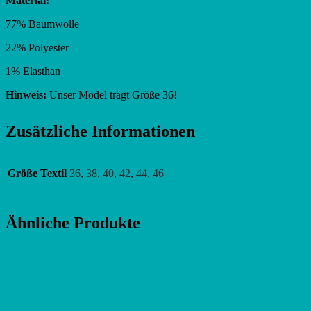
Material:
77% Baumwolle
22% Polyester
1% Elasthan
Hinweis:
Unser Model trägt Größe 36!
Zusätzliche Informationen
Größe Textil
36
,
38
,
40
,
42
,
44
,
46
Ähnliche Produkte