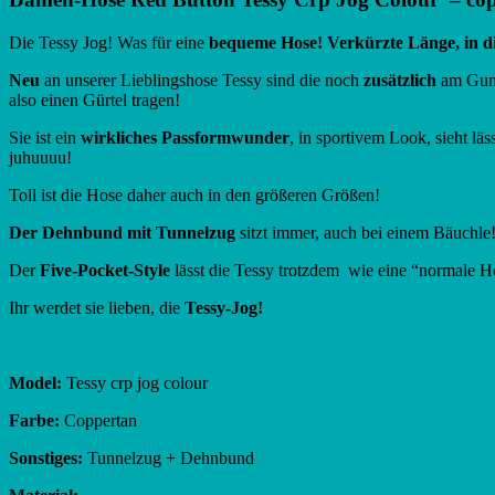
Die Tessy Jog! Was für eine
bequeme Hose! Verkürzte Länge, in di
Neu
an unserer Lieblingshose Tessy sind die noch
zusätzlich
am Gum
also einen Gürtel tragen!
Sie ist ein
wirkliches Passformwunder
, in sportivem Look, sieht läss
juhuuuu!
Toll ist die Hose daher auch in den größeren Größen!
Der Dehnbund mit Tunnelzug
sitzt immer, auch bei einem Bäuchle
Der
Five-Pocket-Style
lässt die Tessy trotzdem wie eine “normale Ho
Ihr werdet sie lieben, die
Tessy-Jog!
Model:
Tessy crp jog colour
Farbe:
Coppertan
Sonstiges:
Tunnelzug + Dehnbund