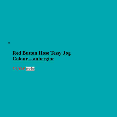
Red Button Hose Tessy Jog
Colour – aubergine
Dieses
69,99
€
mehr
Produkt
weist
mehrere
Varianten
auf.
Die
Optionen
können
auf
der