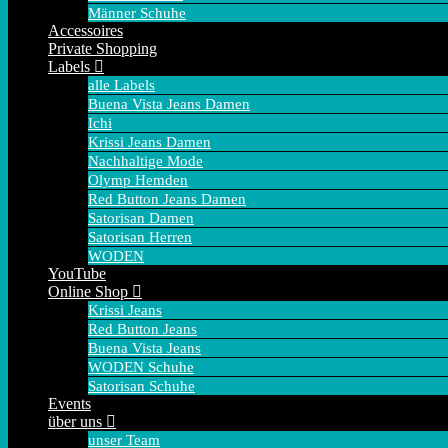
Männer Schuhe
Accessoires
Private Shopping
Labels
alle Labels
Buena Vista Jeans Damen
Ichi
Krissi Jeans Damen
Nachhaltige Mode
Olymp Hemden
Red Button Jeans Damen
Satorisan Damen
Satorisan Herren
WODEN
YouTube
Online Shop
Krissi Jeans
Red Button Jeans
Buena Vista Jeans
WODEN Schuhe
Satorisan Schuhe
Events
über uns
unser Team