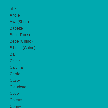
auf.
alle
Die
Andie
Optionen
Ava (Short)
können
Babette
auf
Belle Trouser
der
Bebe (Chino)
Produktseite
Bibette (Chino)
gewählt
Bibi
werden
Caitlin
Caitlina
Carrie
Casey
Claudette
Coco
Colette
Conny