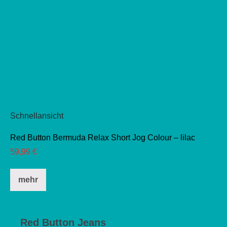
Schnellansicht
Red Button Bermuda Relax Short Jog Colour – lilac
59,99
€
Dieses
mehr
Produkt
weist
mehrere
Red Button Jeans
Varianten