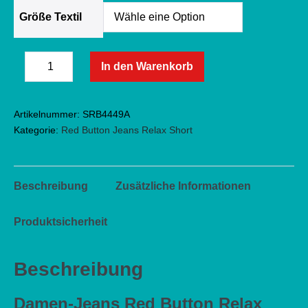
Größe Textil
Red
In den Warenkorb
Menge
Button
Menge
verringern
Bermuda
erhöhen
Artikelnummer:
SRB4449A
Relax
Kategorie:
Red Button Jeans Relax Short
Short
Jog
Midstone
Beschreibung
Zusätzliche Informationen
Used
-
Produktsicherheit
midstone
Menge
Beschreibung
Damen-Jeans Red Button Relax