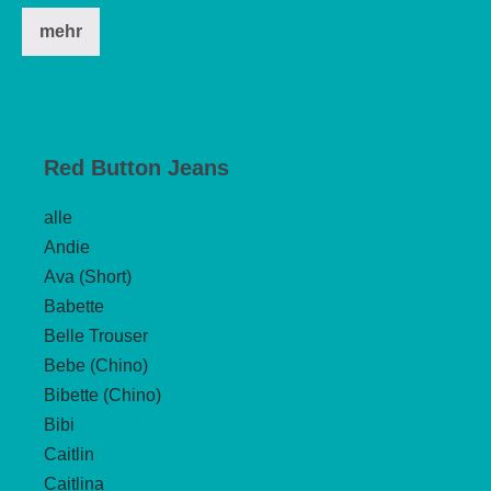
Dieses
mehr
Produkt
weist
mehrere
Varianten
auf.
Red Button Jeans
Die
alle
Optionen
Andie
können
Ava (Short)
auf
Babette
der
Belle Trouser
Produktseite
Bebe (Chino)
gewählt
Bibette (Chino)
werden
Bibi
Caitlin
Caitlina