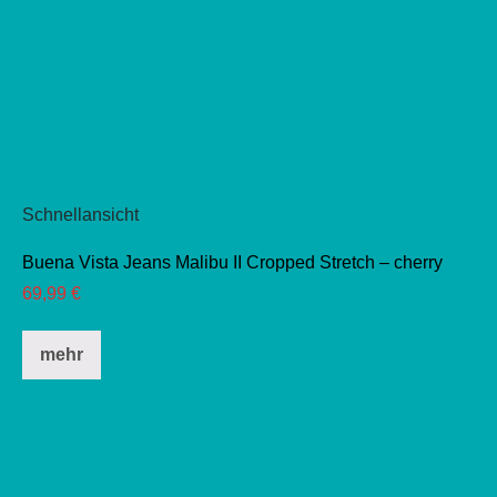
Schnellansicht
Buena Vista Jeans Malibu II Cropped Stretch – cherry
69,99
€
Dieses
mehr
Produkt
weist
mehrere
Varianten
auf.