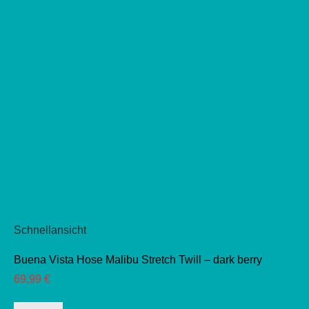
gewählt
werden
Schnellansicht
Buena Vista Hose Malibu Stretch Twill – dark berry
69,99
€
Dieses