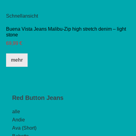
Schnellansicht
Buena Vista Jeans Malibu-Zip high stretch denim – light
stone
69,99
€
Dieses
mehr
Produkt
weist
mehrere
Varianten
auf.
Red Button Jeans
Die
alle
Optionen
Andie
können
Ava (Short)
auf