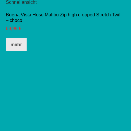
Schnellansicht
Buena Vista Hose Malibu Zip high cropped Stretch Twill
– choco
69,99
€
Dieses
mehr
Produkt
weist
mehrere
Varianten
auf.
Die
Optionen
können
auf
der
Produktseite