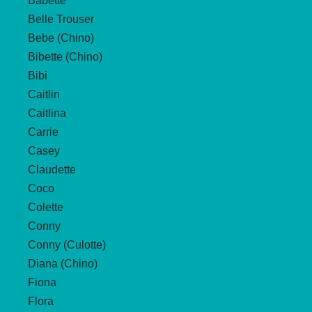
Babette
der
Belle Trouser
Produktseite
Bebe (Chino)
gewählt
Bibette (Chino)
werden
Bibi
Caitlin
Caitlina
Carrie
Casey
Claudette
Coco
Colette
Conny
Conny (Culotte)
Diana (Chino)
Fiona
Flora