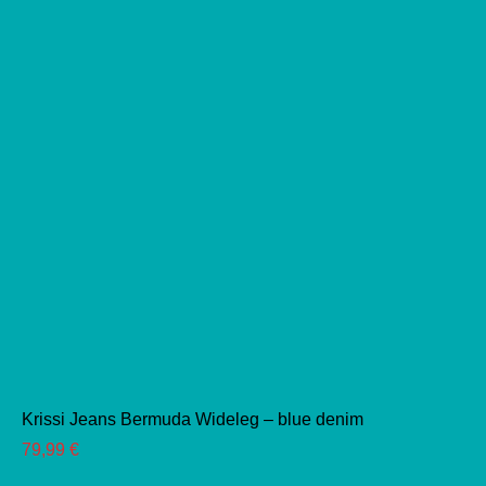
Produktseite
gewählt
werden
Krissi Jeans Bermuda Wideleg – blue denim
79,99
€