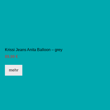
Krissi Jeans Anita Balloon – grey
89,99
€
Dieses
mehr
Produkt
weist
mehrere
Varianten
auf.
Die