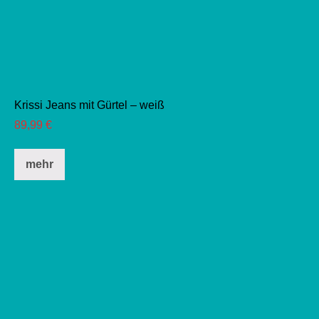
Krissi Jeans mit Gürtel – weiß
89,99
€
Dieses
mehr
Produkt
weist
mehrere
Varianten
auf.
Die
Optionen
können