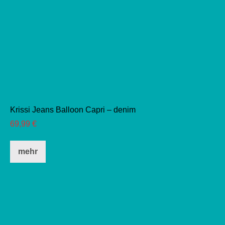
Krissi Jeans Balloon Capri – denim
69,99
€
Dieses
mehr
Produkt
weist
mehrere
Varianten
auf.
Die