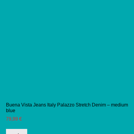
gewählt
werden
Buena Vista Jeans Italy Palazzo Stretch Denim – medium
blue
79,99
€
Dieses