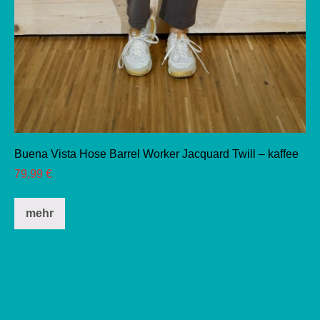
Buena Vista Hose Barrel Worker Jacquard Twill – kaffee
79,99
€
Dieses
mehr
Produkt
weist
mehrere
Varianten
auf.
Die