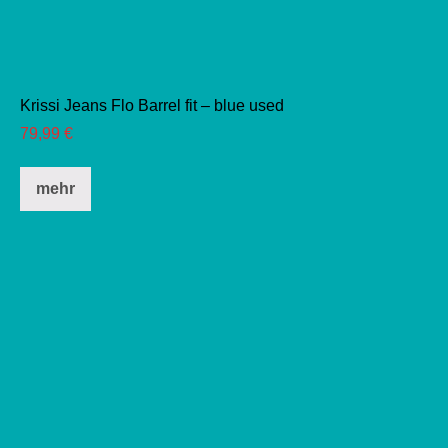
Krissi Jeans Flo Barrel fit – blue used
79,99
€
Dieses
mehr
Produkt
weist
mehrere
Varianten
auf.
Die
Optionen
können
auf
der