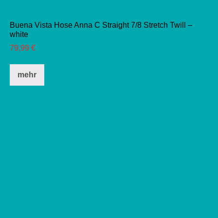
Buena Vista Hose Anna C Straight 7/8 Stretch Twill –
white
79,99
€
Dieses
mehr
Produkt
weist
mehrere
Varianten
auf.
Die
Optionen
können
auf
der
Produktseite