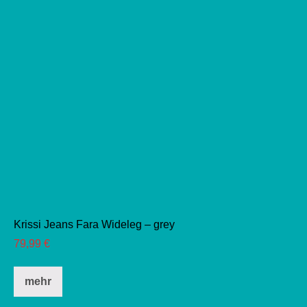
werden
Krissi Jeans Fara Wideleg – grey
79,99
€
Dieses
mehr
Produkt
weist