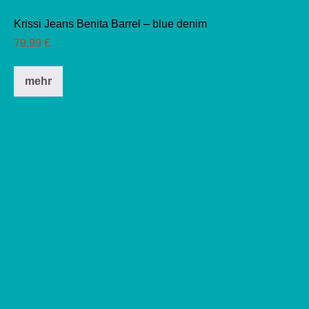
Krissi Jeans Benita Barrel – blue denim
79,99
€
Dieses
mehr
Produkt
weist
mehrere
Varianten
auf.
Die
Optionen
können
auf
der
Produktseite
gewählt