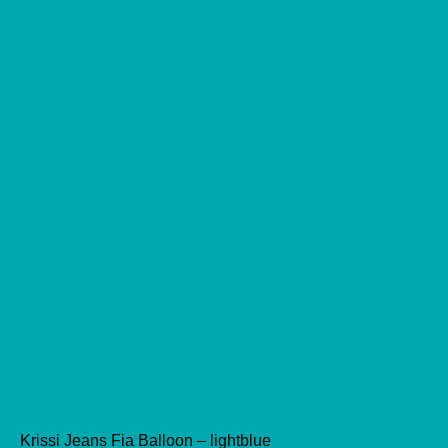
auf
der
Produktseite
gewählt
werden
Krissi Jeans Fia Balloon – lightblue