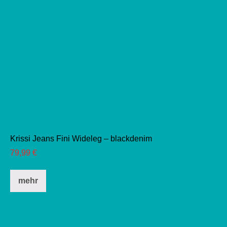
Krissi Jeans Fini Wideleg – blackdenim
79,99
€
Dieses
mehr
Produkt
weist
mehrere
Varianten