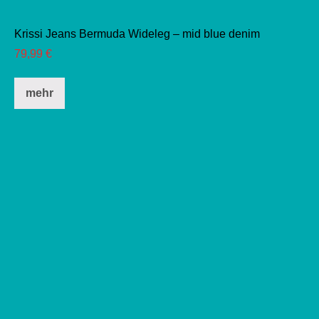
Krissi Jeans Bermuda Wideleg – mid blue denim
79,99
€
Dieses
mehr
Produkt
weist
mehrere
Varianten
auf.
Die
Optionen
können
auf
der
Produktseite
gewählt