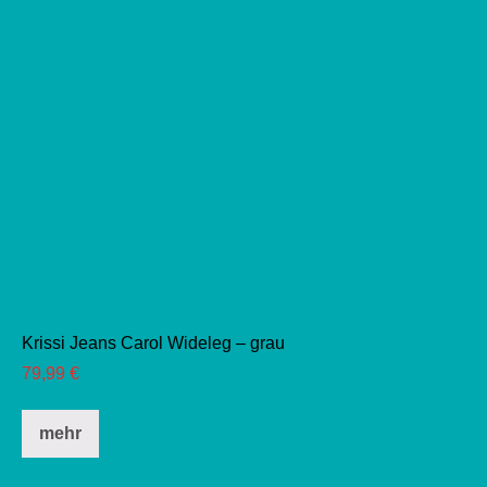
werden
Krissi Jeans Carol Wideleg – grau
79,99
€
Dieses
mehr
Produkt
weist