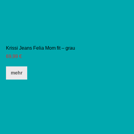
Krissi Jeans Felia Mom fit – grau
69,99
€
Dieses
mehr
Produkt
weist
mehrere
Varianten
auf.
Die
Optionen
können