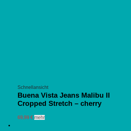
auf
der
Produktseite
gewählt
werden
Schnellansicht
Buena Vista Jeans Malibu II
Cropped Stretch – cherry
Dieses
69,99
€
mehr
Produkt