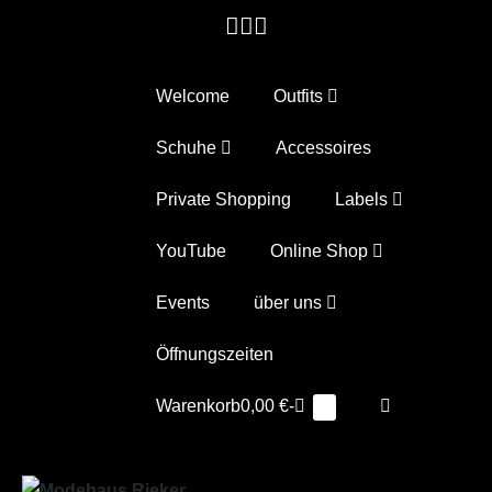
Zum
Inhalt
springen
Welcome
Outfits
Schuhe
Accessoires
Private Shopping
Labels
YouTube
Online Shop
Events
über uns
Öffnungszeiten
Warenkorb
Suche-
Warenkorb
0,00 €
-
Elemente
0
im
Schalter
Warenkorb