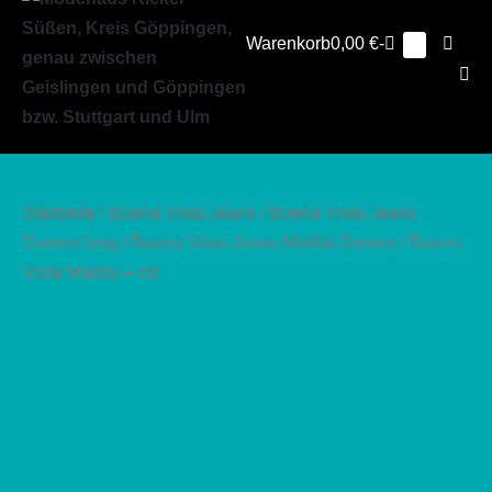
Warenkorb
Suche
Warenkorb
0,00 €
-
Elemente
0
im
Schalt
Warenkorb
Men
Scha
Startseite
/
Buena Vista Jeans
/
Buena Vista Jeans
Damen lang
/
Buena Vista Jeans Malibu Damen
/ Buena
Vista Malibu – rot