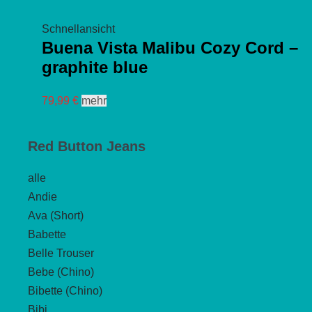
Schnellansicht
Buena Vista Malibu Cozy Cord –
graphite blue
Dieses
79,99
€
mehr
Produkt
weist
Red Button Jeans
mehrere
Varianten
alle
auf.
Andie
Die
Ava (Short)
Optionen
Babette
können
Belle Trouser
auf
Bebe (Chino)
der
Bibette (Chino)
Produktseite
Bibi