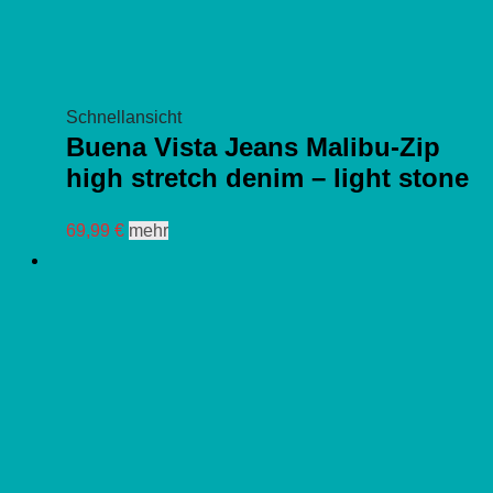
Schnellansicht
Buena Vista Jeans Malibu-Zip
high stretch denim – light stone
Dieses
69,99
€
mehr
Produkt
weist
mehrere
Varianten
auf.
Die
Optionen
können