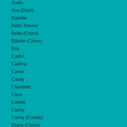
Andie
können
Ava (Short)
auf
Babette
der
Belle Trouser
Produktseite
Bebe (Chino)
gewählt
Bibette (Chino)
werden
Bibi
Caitlin
Caitlina
Carrie
Casey
Claudette
Coco
Colette
Conny
Conny (Culotte)
Diana (Chino)