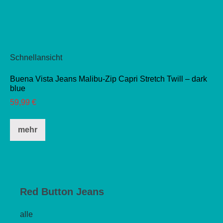
Schnellansicht
Buena Vista Jeans Malibu-Zip Capri Stretch Twill – dark
blue
59,99
€
Dieses
mehr
Produkt
weist
mehrere
Varianten
auf.
Red Button Jeans
Die
alle
Optionen