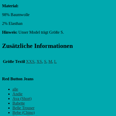
Material:
98% Baumwolle
2% Elasthan
Hinweis:
Unser Model trägt Größe S.
Zusätzliche Informationen
Größe Textil
XXS
,
XS
,
S
,
M
,
L
Red Button Jeans
alle
Andie
Ava (Short)
Babette
Belle Trouser
Bebe (Chino)