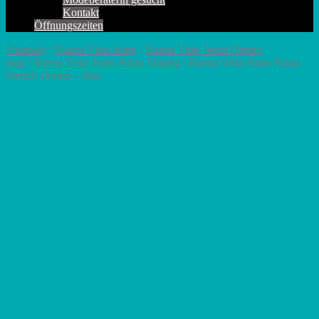
Kontakt
Öffnungszeiten
Startseite
/
Buena Vista Jeans
/
Buena Vista Jeans Damen
lang
/
Buena Vista Jeans Nizza Damen
/ Buena Vista Jeans Nizza
Stretch Denim – blau