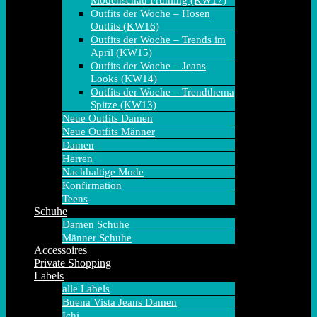
Modenschau Frühling (KW17)
Outfits der Woche – Hosen
Outfits (KW16)
Outfits der Woche – Trends im
April (KW15)
Outfits der Woche – Jeans
Looks (KW14)
Outfits der Woche – Trendthema
Spitze (KW13)
Neue Outfits Damen
Neue Outfits Männer
Damen
Herren
Nachhaltige Mode
Konfirmation
Teens
Schuhe
Damen Schuhe
Männer Schuhe
Accessoires
Private Shopping
Labels
alle Labels
Buena Vista Jeans Damen
Ichi