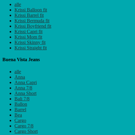
alle
Krissi Balloon fit
Krissi Barrel fit
Krissi Bermuda fit
Krissi Boyfriend fit
Krissi Capri fit
Krissi Mom fit
Krissi Skinny fit
Krissi Straight fit
Buena Vista Jeans
alle
Anna
Anna Capri
Anna 7/8
Anna Short
Bali 7/8
Ballon
Barrel
Bea
Cargo
Cargo 7/8
Cargo Short