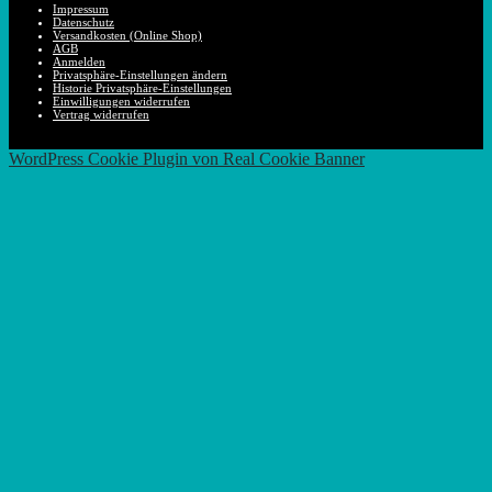
Impressum
Datenschutz
Versandkosten (Online Shop)
AGB
Anmelden
Privatsphäre-Einstellungen ändern
Historie Privatsphäre-Einstellungen
Einwilligungen widerrufen
Vertrag widerrufen
Nach
WordPress Cookie Plugin von Real Cookie Banner
oben