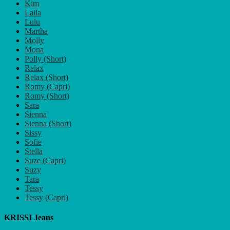
Kim
Laila
Lulu
Martha
Molly
Mona
Polly (Short)
Relax
Relax (Short)
Romy (Capri)
Romy (Short)
Sara
Sienna
Sienna (Short)
Sissy
Sofie
Stella
Suze (Capri)
Suzy
Tara
Tessy
Tessy (Capri)
KRISSI Jeans