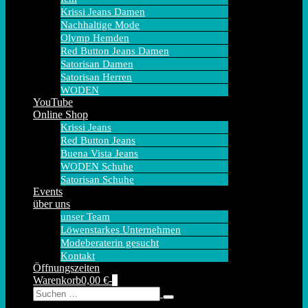
Krissi Jeans Damen
Nachhaltige Mode
Olymp Hemden
Red Button Jeans Damen
Satorisan Damen
Satorisan Herren
WODEN
YouTube
Online Shop
Krissi Jeans
Red Button Jeans
Buena Vista Jeans
WODEN Schuhe
Satorisan Schuhe
Events
über uns
unser Team
Löwenstarkes Unternehmen
Modeberaterin gesucht
Kontakt
Öffnungszeiten
Warenkorb
Elemente
Warenkorb
0,00 €
-
0
Suche-
Suche
im
Schalter
nach:
Warenkorb