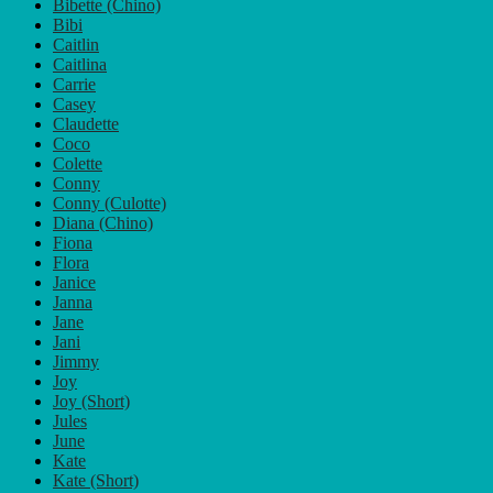
Bibette (Chino)
Bibi
Caitlin
Caitlina
Carrie
Casey
Claudette
Coco
Colette
Conny
Conny (Culotte)
Diana (Chino)
Fiona
Flora
Janice
Janna
Jane
Jani
Jimmy
Joy
Joy (Short)
Jules
June
Kate
Kate (Short)