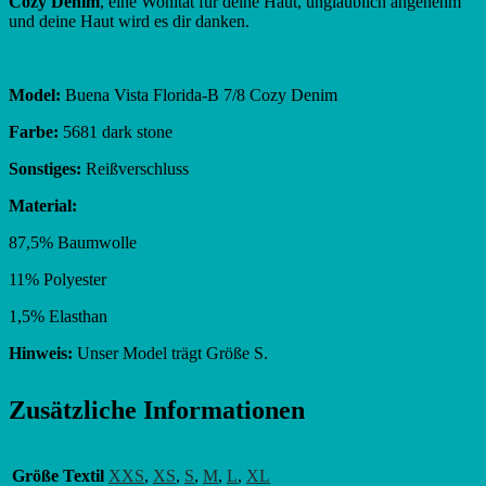
Cozy Denim
, eine Wohltat für deine Haut, unglaublich angenehm
und deine Haut wird es dir danken.
Model:
Buena Vista Florida-B 7/8 Cozy Denim
Farbe:
5681 dark stone
Sonstiges:
Reißverschluss
Material:
87,5% Baumwolle
11% Polyester
1,5% Elasthan
Hinweis:
Unser Model trägt Größe S.
Zusätzliche Informationen
Größe Textil
XXS
,
XS
,
S
,
M
,
L
,
XL