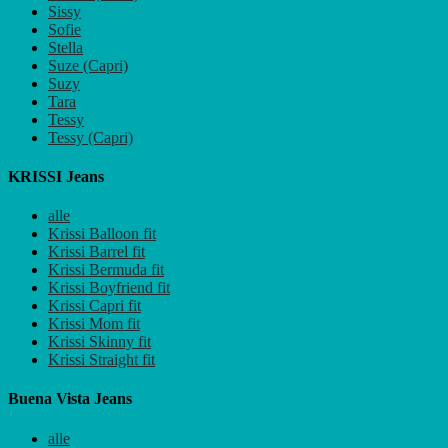
Sissy
Sofie
Stella
Suze (Capri)
Suzy
Tara
Tessy
Tessy (Capri)
KRISSI Jeans
alle
Krissi Balloon fit
Krissi Barrel fit
Krissi Bermuda fit
Krissi Boyfriend fit
Krissi Capri fit
Krissi Mom fit
Krissi Skinny fit
Krissi Straight fit
Buena Vista Jeans
alle