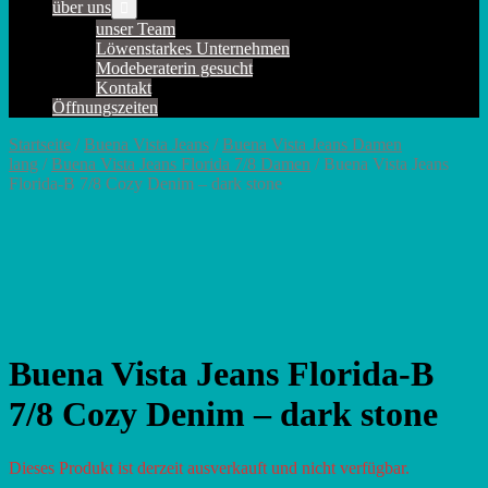
über uns
Menü-
Schalter
unser Team
Löwenstarkes Unternehmen
Modeberaterin gesucht
Kontakt
Öffnungszeiten
Startseite
/
Buena Vista Jeans
/
Buena Vista Jeans Damen
lang
/
Buena Vista Jeans Florida 7/8 Damen
/ Buena Vista Jeans
Florida-B 7/8 Cozy Denim – dark stone
Buena Vista Jeans Florida-B
7/8 Cozy Denim – dark stone
Dieses Produkt ist derzeit ausverkauft und nicht verfügbar.