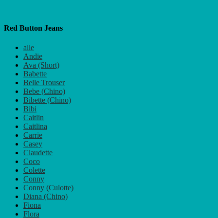
Red Button Jeans
alle
Andie
Ava (Short)
Babette
Belle Trouser
Bebe (Chino)
Bibette (Chino)
Bibi
Caitlin
Caitlina
Carrie
Casey
Claudette
Coco
Colette
Conny
Conny (Culotte)
Diana (Chino)
Fiona
Flora