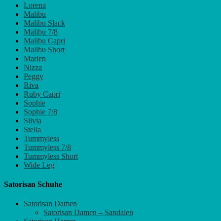
Lorena
Malibu
Malibu Slack
Malibu 7/8
Malibu Capri
Malibu Short
Marlen
Nizza
Peggy
Riva
Ruby Capri
Sophie
Sophie 7/8
Silvia
Stella
Tummyless
Tummyless 7/8
Tummyless Short
Wide Leg
Satorisan Schuhe
Satorisan Damen
Satorisan Damen – Sandalen