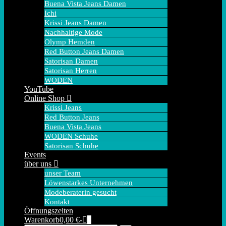
Buena Vista Jeans Damen
Ichi
Krissi Jeans Damen
Nachhaltige Mode
Olymp Hemden
Red Button Jeans Damen
Satorisan Damen
Satorisan Herren
WODEN
YouTube
Online Shop
Krissi Jeans
Red Button Jeans
Buena Vista Jeans
WODEN Schuhe
Satorisan Schuhe
Events
über uns
unser Team
Löwenstarkes Unternehmen
Modeberaterin gesucht
Kontakt
Öffnungszeiten
Warenkorb
Elemente
Warenkorb
0,00 €
-
0