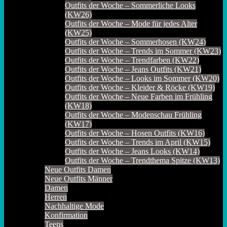
Outfits der Woche – Sommerliche Looks
(KW26)
Outfits der Woche – Mode für jedes Alter
(KW25)
Outfits der Woche – Sommerhosen (KW24)
Outfits der Woche – Trends im Sommer (KW23)
Outfits der Woche – Trendfarben (KW22)
Outfits der Woche – Jeans Outfits (KW21)
Outfits der Woche – Looks im Sommer (KW20)
Outfits der Woche – Kleider & Röcke (KW19)
Outfits der Woche – Neue Farben im Frühling
(KW18)
Outfits der Woche – Modenschau Frühling
(KW17)
Outfits der Woche – Hosen Outfits (KW16)
Outfits der Woche – Trends im April (KW15)
Outfits der Woche – Jeans Looks (KW14)
Outfits der Woche – Trendthema Spitze (KW13)
Neue Outfits Damen
Neue Outfits Männer
Damen
Herren
Nachhaltige Mode
Konfirmation
Teens