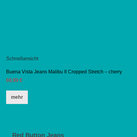
Schnellansicht
Buena Vista Jeans Malibu II Cropped Stretch – cherry
69,99
€
Dieses
mehr
Produkt
weist
mehrere
Varianten
auf.
Red Button Jeans