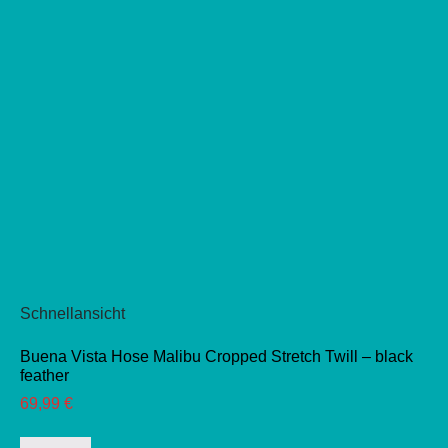
werden
Schnellansicht
Buena Vista Hose Malibu Cropped Stretch Twill – black
feather
69,99
€
Dieses