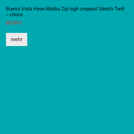
Buena Vista Hose Malibu Zip high cropped Stretch Twill
– choco
69,99
€
Dieses
mehr
Produkt
weist
mehrere
Varianten
auf.
Die
Optionen
können
auf
der
Produktseite
gewählt