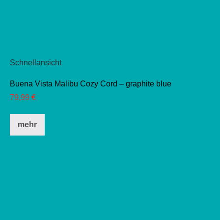
Schnellansicht
Buena Vista Malibu Cozy Cord – graphite blue
79,99
€
Dieses
mehr
Produkt
weist
mehrere
Varianten
auf.
Die
Optionen