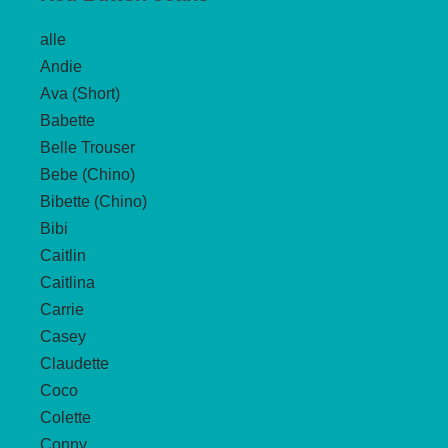
Die
alle
Optionen
Andie
können
Ava (Short)
auf
Babette
der
Belle Trouser
Produktseite
Bebe (Chino)
gewählt
Bibette (Chino)
werden
Bibi
Caitlin
Caitlina
Carrie
Casey
Claudette
Coco
Colette
Conny