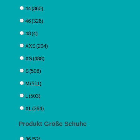
44
(360)
46
(326)
48
(4)
XXS
(204)
XS
(488)
S
(508)
M
(511)
L
(503)
XL
(364)
Produkt Größe Schuhe
36
(52)