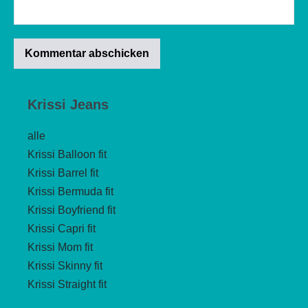
Krissi Jeans
alle
Krissi Balloon fit
Krissi Barrel fit
Krissi Bermuda fit
Krissi Boyfriend fit
Krissi Capri fit
Krissi Mom fit
Krissi Skinny fit
Krissi Straight fit