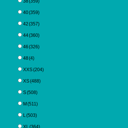
38
(359)
40
(359)
42
(357)
44
(360)
46
(326)
48
(4)
XXS
(204)
XS
(488)
S
(508)
M
(511)
L
(503)
XL
(364)