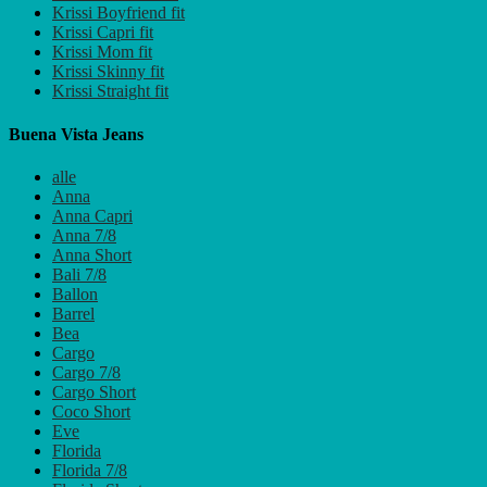
Krissi Boyfriend fit
Krissi Capri fit
Krissi Mom fit
Krissi Skinny fit
Krissi Straight fit
Buena Vista Jeans
alle
Anna
Anna Capri
Anna 7/8
Anna Short
Bali 7/8
Ballon
Barrel
Bea
Cargo
Cargo 7/8
Cargo Short
Coco Short
Eve
Florida
Florida 7/8