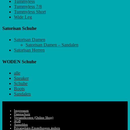
Tummyless
Tummyless 7/8
Tummyless Short
Wide Leg
Satorisan Schuhe
Satorisan Damen
Satorisan Damen – Sandalen
Satorisan Herren
WODEN Schuhe
alle
Sneaker
Schuhe
Boots
Sandalen
Impressum
Datenschutz
Versandkosten (Online Shop)
AGB
Anmelden
Privatsphäre-Einstellungen ändern