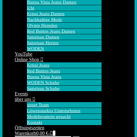
Buena Vista Jeans Damen
Ichi
Krissi Jeans Damen
Nachhaltige Mode
Olymp Hemden
Red Button Jeans Damen
Satorisan Damen
Satorisan Herren
WODEN
YouTube
Online Shop
Krissi Jeans
Red Button Jeans
Buena Vista Jeans
WODEN Schuhe
Satorisan Schuhe
Events
über uns
unser Team
Löwenstarkes Unternehmen
Modeberaterin gesucht
Kontakt
Öffnungszeiten
Warenkorb
Elemente
Warenkorb
0,00 €
-
0