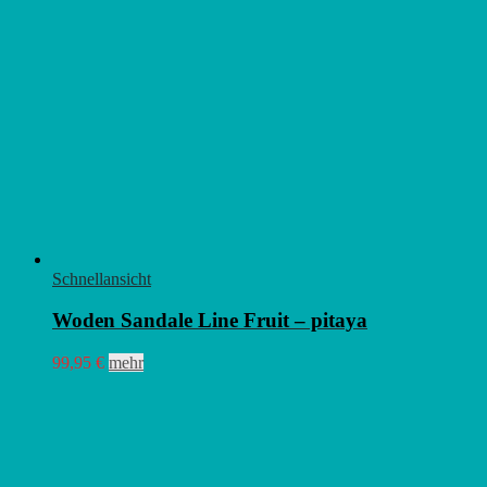
Schnellansicht
Woden Sandale Line Fruit – pitaya
Dieses
99,95
€
mehr
Produkt
weist
mehrere
Varianten
auf.
Die