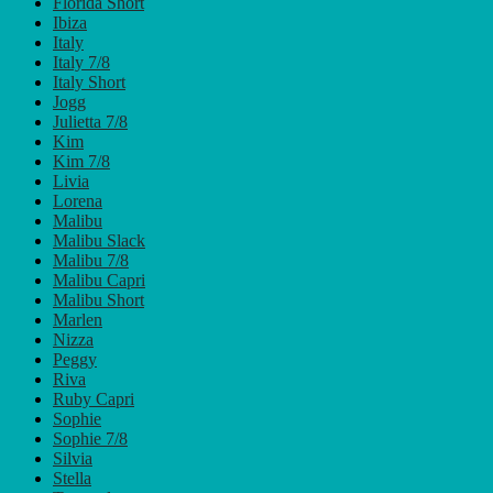
Florida Short
Ibiza
Italy
Italy 7/8
Italy Short
Jogg
Julietta 7/8
Kim
Kim 7/8
Livia
Lorena
Malibu
Malibu Slack
Malibu 7/8
Malibu Capri
Malibu Short
Marlen
Nizza
Peggy
Riva
Ruby Capri
Sophie
Sophie 7/8
Silvia
Stella