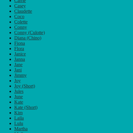
Carrie
Casey
Claudette
Coco
Colette
Conny
Conny (Culotte)
Diana (Chino)
Fiona
Flora
Janice
Janna
Jane
Jani
Jimmy
Joy
Joy (Short)
Jules
June
Kate
Kate (Short)
Kim
Laila
Lulu
Martha