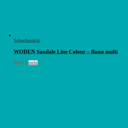
Schnellansicht
WODEN Sandale Line Colour – flame multi
Dieses
99,99
€
mehr
Produkt
weist
mehrere
Varianten
auf.
Die
Optionen
können
auf
der
Produktseite
gewählt