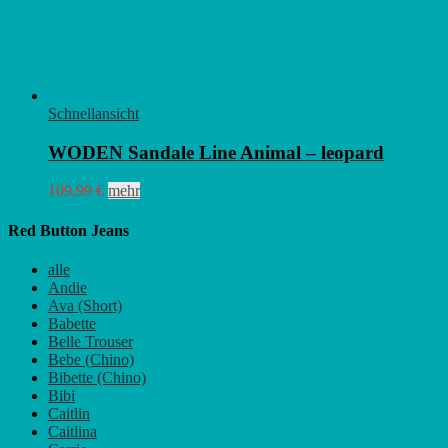
Schnellansicht
WODEN Sandale Line Animal – leopard
Dieses
109,99
€
mehr
Produkt
weist
Red Button Jeans
mehrere
Varianten
alle
auf.
Andie
Die
Ava (Short)
Optionen
Babette
können
Belle Trouser
auf
Bebe (Chino)
der
Bibette (Chino)
Produktseite
Bibi
gewählt
Caitlin
werden
Caitlina