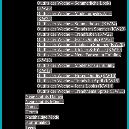
Outfits der Woche – Sommerliche Looks
(KW26)
Outfits der Woche – Mode für jedes Alter
(KW25)
Outfits der Woche – Sommerhosen (KW24)
Outfits der Woche – Trends im Sommer (KW23)
Outfits der Woche – Trendfarben (KW22)
Outfits der Woche – Jeans Outfits (KW21)
Outfits der Woche – Looks im Sommer (KW20)
Outfits der Woche – Kleider & Röcke (KW19)
Outfits der Woche – Neue Farben im Frühling
(KW18)
Outfits der Woche – Modenschau Frühling
(KW17)
Outfits der Woche – Hosen Outfits (KW16)
Outfits der Woche – Trends im April (KW15)
Outfits der Woche – Jeans Looks (KW14)
Outfits der Woche – Trendthema Spitze (KW13)
Neue Outfits Damen
Neue Outfits Männer
Damen
Herren
Nachhaltige Mode
Konfirmation
Teens