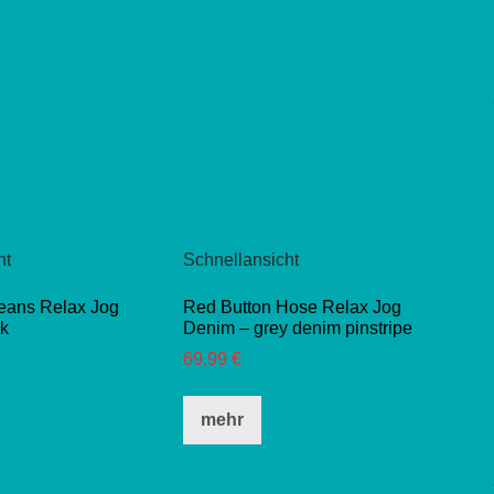
ht
Schnellansicht
eans Relax Jog
Red Button Hose Relax Jog
ck
Denim – grey denim pinstripe
69,99
€
eses
Dieses
mehr
dukt
Produkt
st
weist
hrere
mehrere