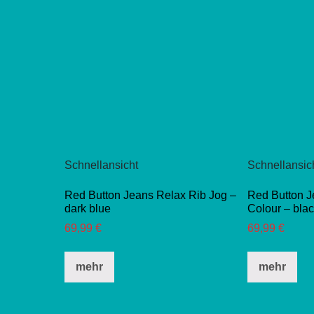
Schnellansicht
Schnellansic
Red Button Jeans Relax Rib Jog –
Red Button J
dark blue
Colour – bla
69,99
€
69,99
€
Dieses
Di
mehr
mehr
Produkt
Pro
weist
wei
mehrere
me