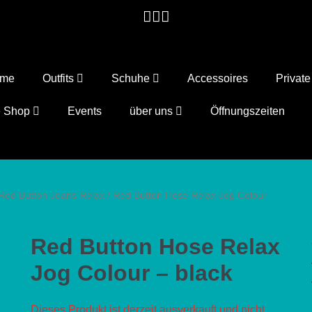
ome
Outfits
Schuhe
Accessoires
Privat
e Shop
Events
über uns
Öffnungszeiten
Red Button Jeans Relax
/ Red Button Hose Relax Jog Colour –
Red Button Hose Relax
Jog Colour – black
Dieses Produkt ist derzeit ausverkauft und nicht