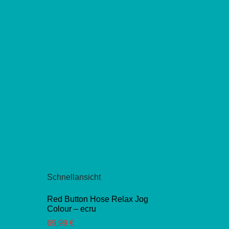
Varianten
Var
auf.
auf
Die
Di
Optionen
Opt
können
kö
auf
auf
der
der
Produktseite
Pro
gewählt
gew
werden
we
Schnellansicht
Red Button Hose Relax Jog
Colour – ecru
69,99
€