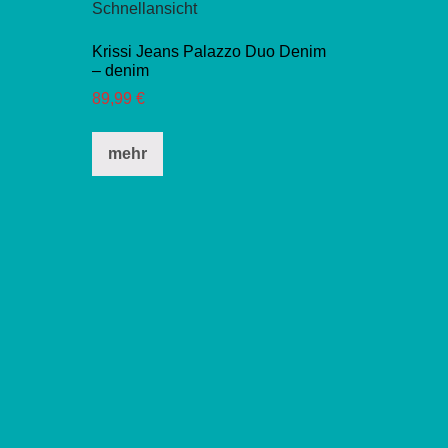
Schnellansicht
Krissi Jeans Palazzo Duo Denim
– denim
89,99
€
Dieses
mehr
Produkt
weist
mehrere
Varianten
auf.
Die
Optionen
können
auf
der
Produktseite