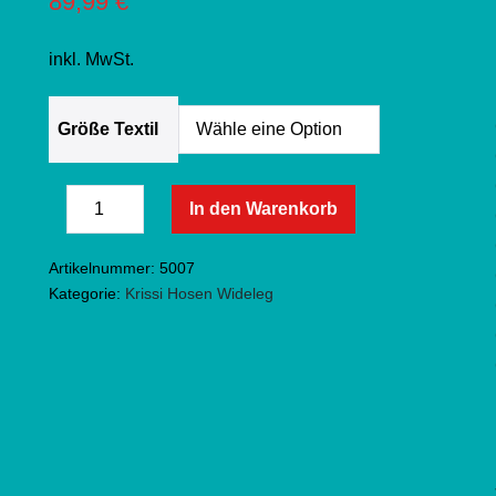
89,99
€
inkl. MwSt.
Größe Textil
Krissi
In den Warenkorb
Menge
Jeans
Menge
verringern
Fritzi
erhöhen
Artikelnummer:
5007
Wideleg
Kategorie:
Krissi Hosen Wideleg
-
light
denim
Menge