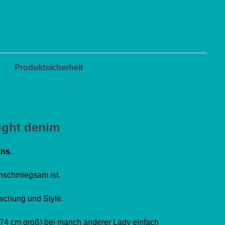
Produktsicherheit
light denim
ns.
nschmiegsam ist.
aschung und Style.
74 cm groß) bei manch anderer Lady einfach