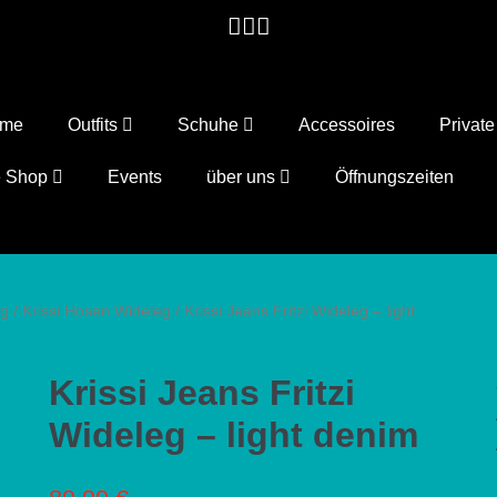
ome
Outfits
Schuhe
Accessoires
Privat
e Shop
Events
über uns
Öffnungszeiten
ng
/
Krissi Hosen Wideleg
/ Krissi Jeans Fritzi Wideleg – light
Krissi Jeans Fritzi
Wideleg – light denim