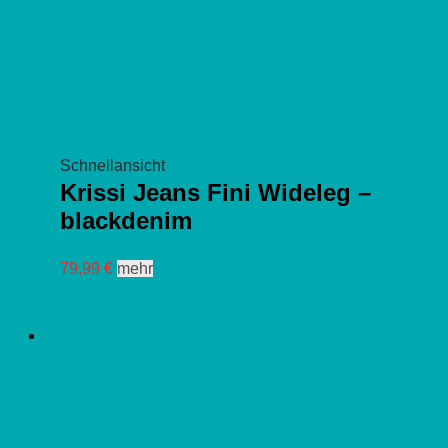
Schnellansicht
Krissi Jeans Fini Wideleg –
blackdenim
Dieses
79,99
€
mehr
Produkt
weist
mehrere
Varianten
auf.
Die