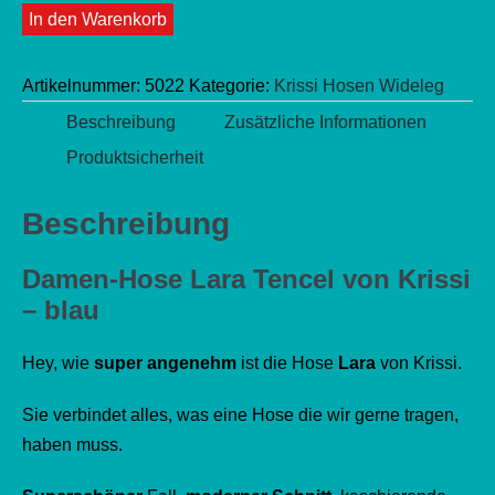
Menge
In den Warenkorb
-
erhöhen
blau
Artikelnummer:
Menge
5022
Kategorie:
Krissi Hosen Wideleg
Beschreibung
Zusätzliche Informationen
Produktsicherheit
Beschreibung
Damen-Hose
Lara Tencel von Krissi
– blau
Hey, wie
super angenehm
ist die Hose
Lara
von Krissi.
Sie verbindet alles, was eine Hose die wir gerne tragen,
haben muss.