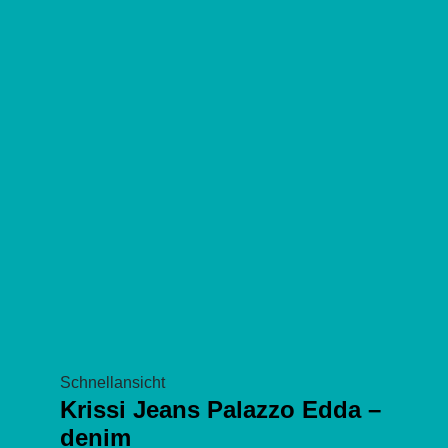
können
auf
der
Produktseite
gewählt
werden
Schnellansicht
Krissi Jeans Palazzo Edda –
denim