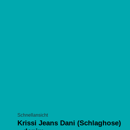
Optionen
können
auf
der
Produktseite
gewählt
werden
Schnellansicht
Krissi Jeans Dani (Schlaghose)