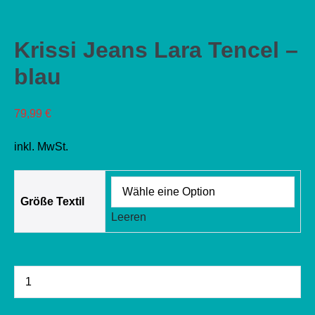
Krissi Jeans Lara Tencel –
blau
79,99
€
inkl. MwSt.
Größe Textil
Leeren
Krissi
Menge
Jeans
verringern
Lara
Tencel