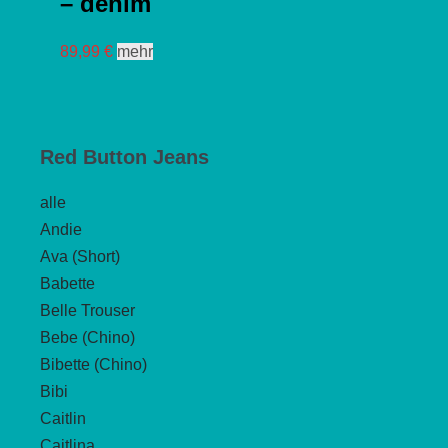
– denim
Dieses
89,99
€
mehr
Produkt
weist
mehrere
Red Button Jeans
Varianten
auf.
alle
Die
Andie
Optionen
Ava (Short)
können
Babette
auf
Belle Trouser
der
Bebe (Chino)
Produktseite
Bibette (Chino)
gewählt
Bibi
werden
Caitlin
Caitlina