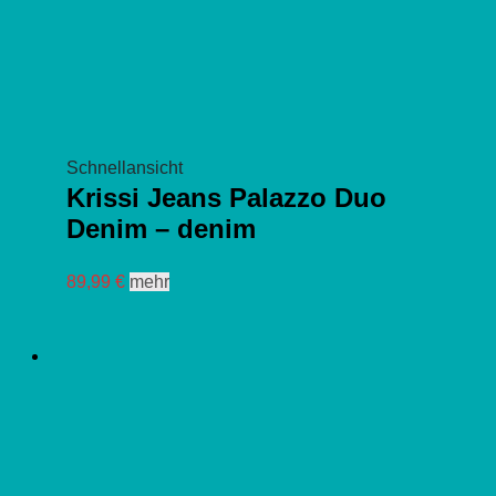
Schnellansicht
Krissi Jeans Palazzo Duo
Denim – denim
Dieses
89,99
€
mehr
Produkt
weist
mehrere
Varianten
auf.
Die
Optionen