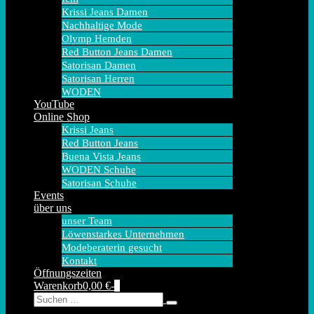
Krissi Jeans Damen
Nachhaltige Mode
Olymp Hemden
Red Button Jeans Damen
Satorisan Damen
Satorisan Herren
WODEN
YouTube
Online Shop
Krissi Jeans
Red Button Jeans
Buena Vista Jeans
WODEN Schuhe
Satorisan Schuhe
Events
über uns
unser Team
Löwenstarkes Unternehmen
Modeberaterin gesucht
Kontakt
Öffnungszeiten
Warenkorb
Elemente
Warenkorb
0,00 €
-
0
Suche-
Suche
im
Schalter
nach:
Warenkorb