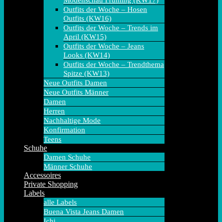
Modenschau Frühling (KW17)
Outfits der Woche – Hosen
Outfits (KW16)
Outfits der Woche – Trends im
April (KW15)
Outfits der Woche – Jeans
Looks (KW14)
Outfits der Woche – Trendthema
Spitze (KW13)
Neue Outfits Damen
Neue Outfits Männer
Damen
Herren
Nachhaltige Mode
Konfirmation
Teens
Schuhe
Damen Schuhe
Männer Schuhe
Accessoires
Private Shopping
Labels
alle Labels
Buena Vista Jeans Damen
Ichi