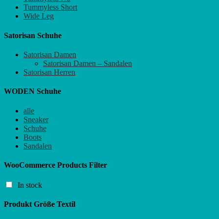
Tummyless Short
Wide Leg
Satorisan Schuhe
Satorisan Damen
Satorisan Damen – Sandalen
Satorisan Herren
WODEN Schuhe
alle
Sneaker
Schuhe
Boots
Sandalen
WooCommerce Products Filter
In stock
Produkt Größe Textil