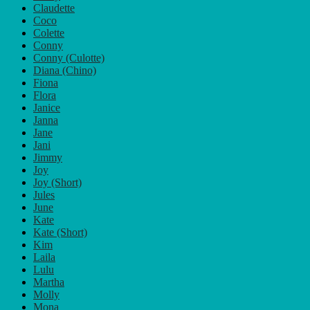
Claudette
Coco
Colette
Conny
Conny (Culotte)
Diana (Chino)
Fiona
Flora
Janice
Janna
Jane
Jani
Jimmy
Joy
Joy (Short)
Jules
June
Kate
Kate (Short)
Kim
Laila
Lulu
Martha
Molly
Mona