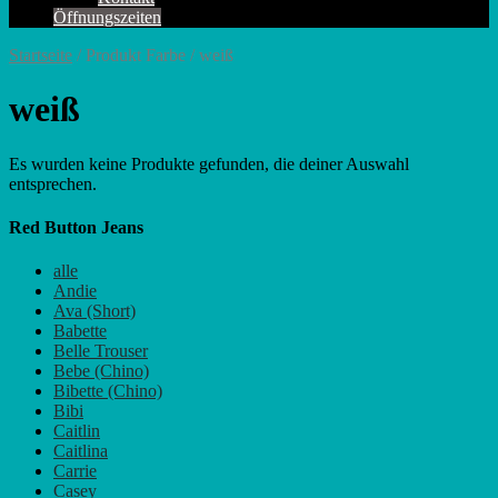
Öffnungszeiten
Startseite
/ Produkt Farbe / weiß
weiß
Es wurden keine Produkte gefunden, die deiner Auswahl
entsprechen.
Red Button Jeans
alle
Andie
Ava (Short)
Babette
Belle Trouser
Bebe (Chino)
Bibette (Chino)
Bibi
Caitlin
Caitlina
Carrie
Casey