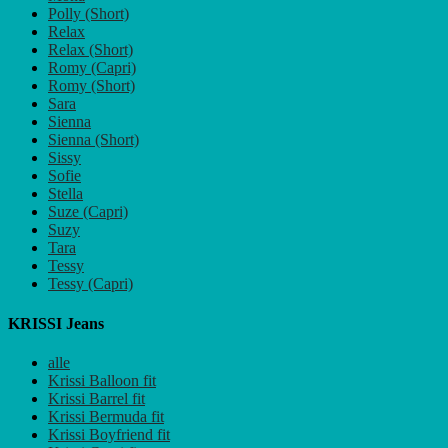
Polly (Short)
Relax
Relax (Short)
Romy (Capri)
Romy (Short)
Sara
Sienna
Sienna (Short)
Sissy
Sofie
Stella
Suze (Capri)
Suzy
Tara
Tessy
Tessy (Capri)
KRISSI Jeans
alle
Krissi Balloon fit
Krissi Barrel fit
Krissi Bermuda fit
Krissi Boyfriend fit