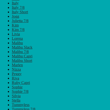
Italy
Italy 7/8
Italy Short
Jogg
Julietta 7/8
Kim
Kim 7/8
Livia
Lorena
Malibu
Malibu Slack
Malibu 7/8
Malibu Capri
Malibu Short
Marlen
Nizza
Peggy
Riva
Ruby Capri
Sophie
Sophie 7/8
Silvia
Stella
Tummyless
Tummyless 7/8