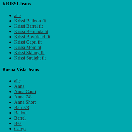
KRISSI Jeans
alle
Krissi Balloon fit
Krissi Barrel fit
Krissi Bermuda fit
Krissi Boyfriend fit
Krissi Capri fit
Krissi Mom fit
Krissi Skinny fit
Krissi Straight fit
Buena Vista Jeans
alle
Anna
Anna Capri
Anna 7/8
Anna Short
Bali 7/8
Ballon
Barrel
Bea
Cargo