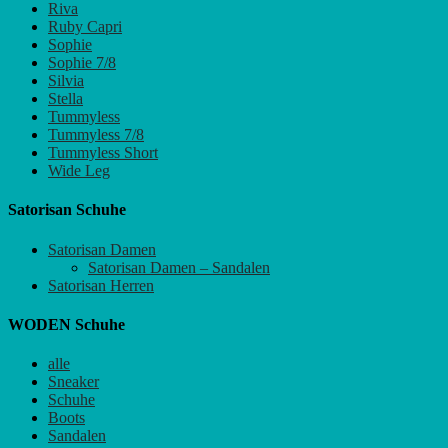
Riva
Ruby Capri
Sophie
Sophie 7/8
Silvia
Stella
Tummyless
Tummyless 7/8
Tummyless Short
Wide Leg
Satorisan Schuhe
Satorisan Damen
Satorisan Damen – Sandalen
Satorisan Herren
WODEN Schuhe
alle
Sneaker
Schuhe
Boots
Sandalen