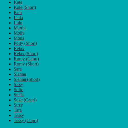
Kate
Kate (Short)
Kim
Laila
Lulu
Martha
Molly
Mona
Polly (Short)
Relax
Relax (Short)
Romy (Capri)
Romy (Short)
Sara
Sienna
Sienna (Short)
Sissy
Sofie
Stella
Suze (Capri)
Suzy
Tara
Tessy
Tessy (Capri)