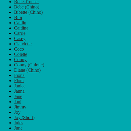
Belle Trouser
Bebe (Chino)
Bibette (Chino)
Bibi
Caitlin
Caitlina
Carrie
Casey
Claudette
Coco
Colette
Conny
Conny (Culotte)
Diana (Chino)
Fiona
Flora
Janice
Janna
Jane
Jani
Jimmy
Joy
Joy (Short)
Jules
June