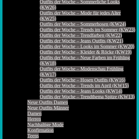
Outfits der Woche – Sommerliche Looks
(KW26)
Outfits der Woche – Mode für jedes Alter
(KW25)
Outfits der Woche – Sommerhosen (KW24)
Outfits der Woche – Trends im Sommer (KW23)
Outfits der Woche – Trendfarben (KW22)
Outfits der Woche – Jeans Outfits (KW21)
Outfits der Woche – Looks im Sommer (KW20)
Outfits der Woche – Kleider & Röcke (KW19)
Outfits der Woche – Neue Farben im Frühling
(KW18)
Outfits der Woche – Modenschau Frühling
(KW17)
Outfits der Woche – Hosen Outfits (KW16)
Outfits der Woche – Trends im April (KW15)
Outfits der Woche – Jeans Looks (KW14)
Outfits der Woche – Trendthema Spitze (KW13)
Neue Outfits Damen
Neue Outfits Männer
Damen
Herren
Nachhaltige Mode
Konfirmation
Teens