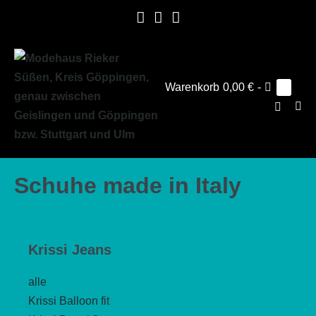
Zum
Inhalt
springen
Warenkorb
Warenkorb
0,00 €
-
Elemen
0
im
Suche-
Warenk
Men
Schalter
Scha
Schuhe made in Italy
Beitragsnavigation
Krissi Jeans
alle
Krissi Balloon fit