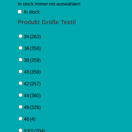
In stock immer mit auswählen!
In stock
Produkt Größe Textil
34
(283)
36
(358)
38
(359)
40
(359)
42
(357)
44
(360)
46
(326)
48
(4)
XXS
(204)