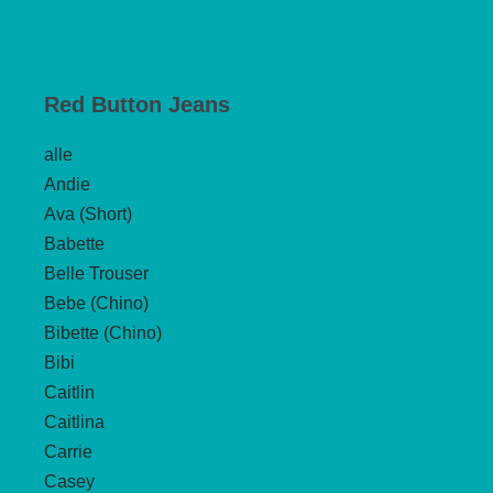
Produkt
weist
mehrere
Red Button Jeans
Varianten
auf.
alle
Die
Andie
Optionen
Ava (Short)
können
Babette
auf
Belle Trouser
der
Bebe (Chino)
Produktseite
Bibette (Chino)
gewählt
Bibi
werden
Caitlin
Caitlina
Carrie
Casey