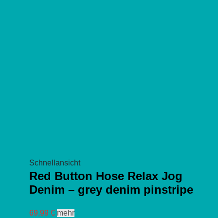
auf
der
Produktseite
gewählt
werden
Schnellansicht
Red Button Hose Relax Jog
Denim – grey denim pinstripe
Dieses
69,99
€
mehr