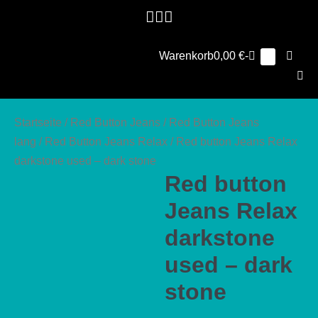
Zum
Inhalt
springen
Warenkorb
Suche
Warenkorb
0,00 €
-
Elemente
0
im
Schalt
Warenkorb
Men
Scha
Startseite
/
Red Button Jeans
/
Red Button Jeans
lang
/
Red Button Jeans Relax
/ Red button Jeans Relax
darkstone used – dark stone
Red button
Jeans Relax
darkstone
used – dark
stone