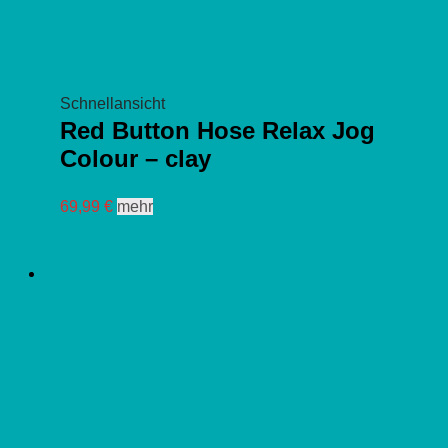
Schnellansicht
Red Button Hose Relax Jog
Colour – clay
Dieses
69,99
€
mehr
Produkt
weist
mehrere
Varianten
auf.
Die
Optionen
können