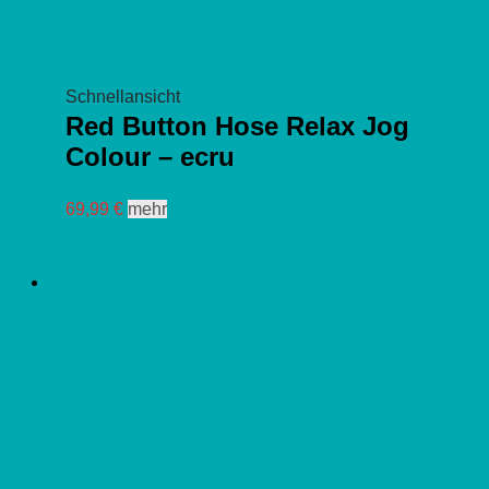
Schnellansicht
Red Button Hose Relax Jog
Colour – ecru
Dieses
69,99
€
mehr
Produkt
weist
mehrere
Varianten
auf.
Die
Optionen
können
auf