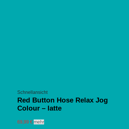
der
Produktseite
gewählt
werden
Schnellansicht
Red Button Hose Relax Jog
Colour – latte
Dieses
69,99
€
mehr