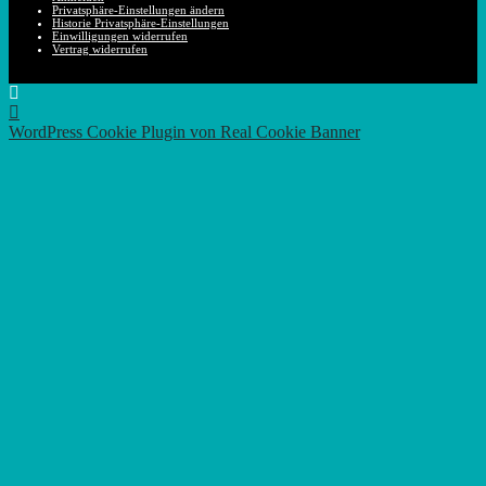
Privatsphäre-Einstellungen ändern
Historie Privatsphäre-Einstellungen
Einwilligungen widerrufen
Vertrag widerrufen
Nach
oben
WordPress Cookie Plugin von Real Cookie Banner