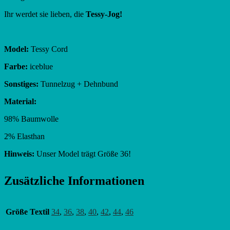
Ihr werdet sie lieben, die
Tessy-Jog!
Model:
Tessy Cord
Farbe:
iceblue
Sonstiges:
Tunnelzug + Dehnbund
Material:
98% Baumwolle
2% Elasthan
Hinweis:
Unser Model trägt Größe 36!
Zusätzliche Informationen
Größe Textil
34
,
36
,
38
,
40
,
42
,
44
,
46