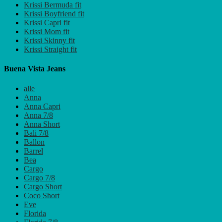
Krissi Bermuda fit
Krissi Boyfriend fit
Krissi Capri fit
Krissi Mom fit
Krissi Skinny fit
Krissi Straight fit
Buena Vista Jeans
alle
Anna
Anna Capri
Anna 7/8
Anna Short
Bali 7/8
Ballon
Barrel
Bea
Cargo
Cargo 7/8
Cargo Short
Coco Short
Eve
Florida