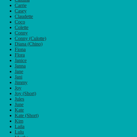
Carrie
Casey
Claudette
Coco
Colette
Conny
Conny (Culotte)
Diana (Chino)
Fiona
Flora
Janice
Janna
Jane
Jani
Jimmy
Joy
Joy (Short)
Jules
June
Kate
Kate (Short)
Kim
Laila
Lulu