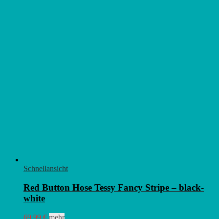
Schnellansicht
Red Button Hose Tessy Fancy Stripe – black-
white
Dieses
69,99
€
mehr