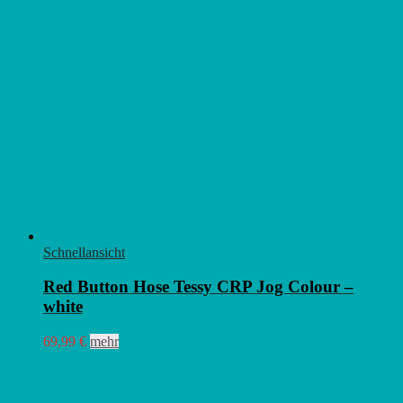
Schnellansicht
Red Button Hose Tessy CRP Jog Colour –
white
Dieses
69,99
€
mehr
Produkt
weist
mehrere