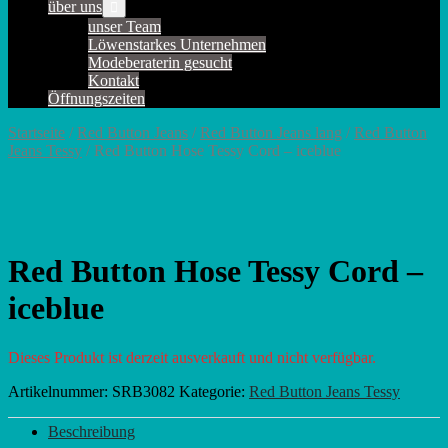
über uns
Menü-
Schalter
unser Team
Löwenstarkes Unternehmen
Modeberaterin gesucht
Kontakt
Öffnungszeiten
Startseite
/
Red Button Jeans
/
Red Button Jeans lang
/
Red Button
Jeans Tessy
/ Red Button Hose Tessy Cord – iceblue
Red Button Hose Tessy Cord –
iceblue
Dieses Produkt ist derzeit ausverkauft und nicht verfügbar.
Artikelnummer:
SRB3082
Kategorie:
Red Button Jeans Tessy
Beschreibung