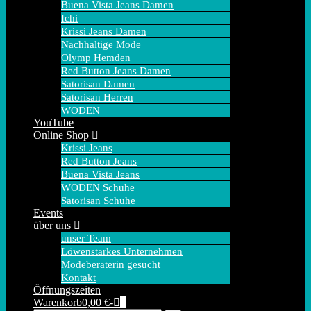
Buena Vista Jeans Damen
Ichi
Krissi Jeans Damen
Nachhaltige Mode
Olymp Hemden
Red Button Jeans Damen
Satorisan Damen
Satorisan Herren
WODEN
YouTube
Online Shop
Krissi Jeans
Red Button Jeans
Buena Vista Jeans
WODEN Schuhe
Satorisan Schuhe
Events
über uns
unser Team
Löwenstarkes Unternehmen
Modeberaterin gesucht
Kontakt
Öffnungszeiten
Warenkorb
Elemente
Warenkorb
0,00 €
-
0