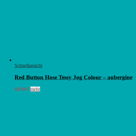
Schnellansicht
Red Button Hose Tessy Jog Colour – aubergine
Dieses
69,99
€
mehr
Produkt
weist
mehrere
Varianten
auf.
Die
Optionen
können