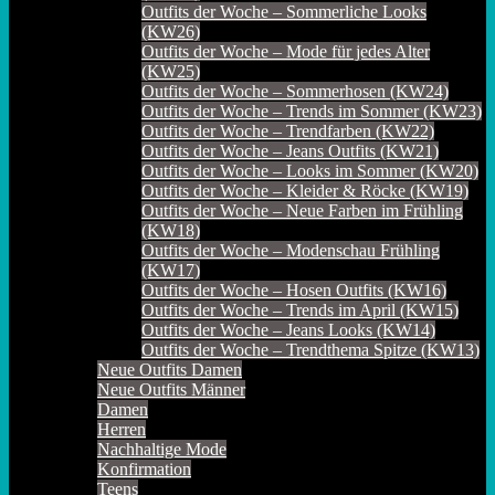
Outfits der Woche – Sommerliche Looks
(KW26)
Outfits der Woche – Mode für jedes Alter
(KW25)
Outfits der Woche – Sommerhosen (KW24)
Outfits der Woche – Trends im Sommer (KW23)
Outfits der Woche – Trendfarben (KW22)
Outfits der Woche – Jeans Outfits (KW21)
Outfits der Woche – Looks im Sommer (KW20)
Outfits der Woche – Kleider & Röcke (KW19)
Outfits der Woche – Neue Farben im Frühling
(KW18)
Outfits der Woche – Modenschau Frühling
(KW17)
Outfits der Woche – Hosen Outfits (KW16)
Outfits der Woche – Trends im April (KW15)
Outfits der Woche – Jeans Looks (KW14)
Outfits der Woche – Trendthema Spitze (KW13)
Neue Outfits Damen
Neue Outfits Männer
Damen
Herren
Nachhaltige Mode
Konfirmation
Teens