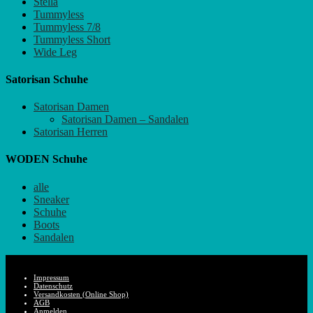
Stella
Tummyless
Tummyless 7/8
Tummyless Short
Wide Leg
Satorisan Schuhe
Satorisan Damen
Satorisan Damen – Sandalen
Satorisan Herren
WODEN Schuhe
alle
Sneaker
Schuhe
Boots
Sandalen
Impressum
Datenschutz
Versandkosten (Online Shop)
AGB
Anmelden