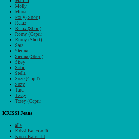
Martha
Molly
Mona
Polly (Short)
Relax
Relax (Short)
Romy (Capri)
Romy (Short)
Sara
Sienna
Sienna (Short)
Sissy
Sofie
Stella
Suze (Capri)
Suzy
Tara
Tessy
Tessy (Capri)
KRISSI Jeans
alle
Krissi Balloon fit
Krissi Barrel fit