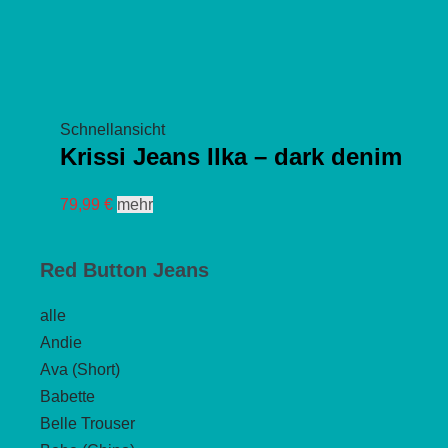
Schnellansicht
Krissi Jeans Ilka – dark denim
Dieses
79,99
€
mehr
Produkt
weist
Red Button Jeans
mehrere
Varianten
alle
auf.
Andie
Die
Ava (Short)
Optionen
Babette
können
Belle Trouser
auf