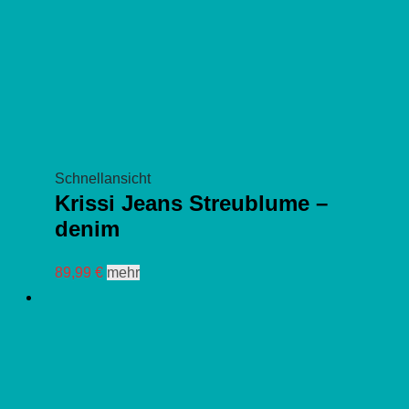
werden
Schnellansicht
Krissi Jeans Streublume –
denim
Dieses
89,99
€
mehr
Produkt
weist
mehrere
Varianten
auf.