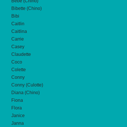
Bebe (Chino)
der
Bibette (Chino)
Produktseite
Bibi
gewählt
Caitlin
werden
Caitlina
Carrie
Casey
Claudette
Coco
Colette
Conny
Conny (Culotte)
Diana (Chino)
Fiona
Flora
Janice
Janna