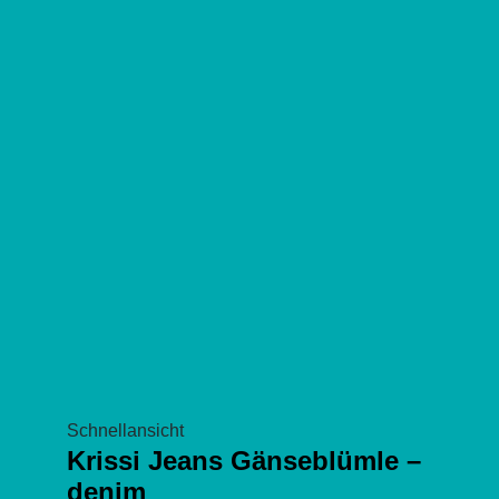
Die
Optionen
können
auf
der
Produktseite
gewählt
werden
Schnellansicht
Krissi Jeans Gänseblümle –
denim