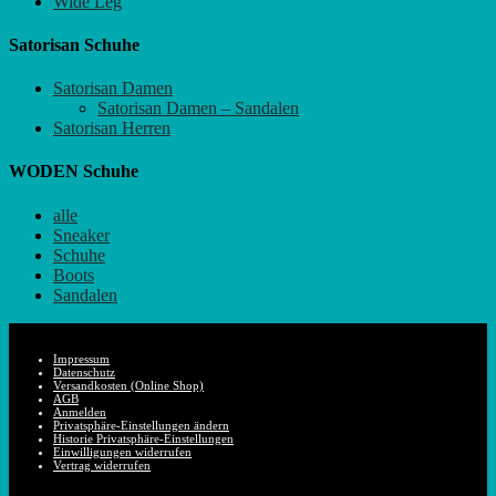
Wide Leg
Satorisan Schuhe
Satorisan Damen
Satorisan Damen – Sandalen
Satorisan Herren
WODEN Schuhe
alle
Sneaker
Schuhe
Boots
Sandalen
Impressum
Datenschutz
Versandkosten (Online Shop)
AGB
Anmelden
Privatsphäre-Einstellungen ändern
Historie Privatsphäre-Einstellungen
Einwilligungen widerrufen
Vertrag widerrufen