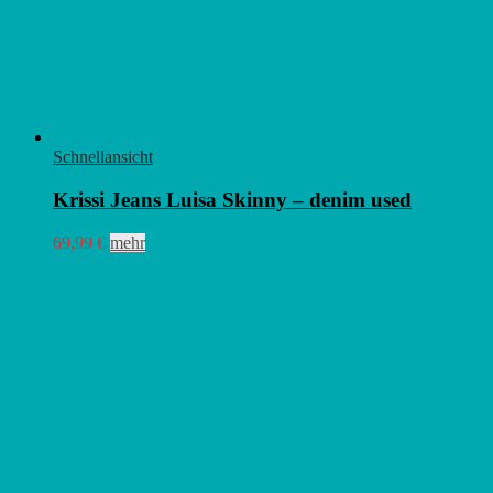
Schnellansicht
Krissi Jeans Luisa Skinny – denim used
Dieses
69,99
€
mehr
Produkt
weist
mehrere
Varianten
auf.
Die
Optionen
können
auf
der
Produktseite
gewählt