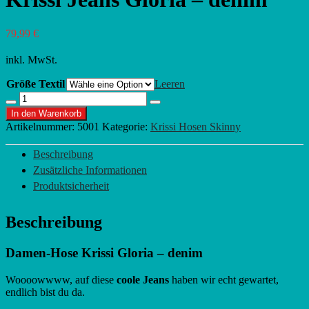
79,99
€
inkl. MwSt.
Größe Textil
Leeren
Krissi
Menge
Menge
Jeans
In den Warenkorb
verringern
erhöhen
Gloria
Artikelnummer:
5001
Kategorie:
Krissi Hosen Skinny
-
denim
Beschreibung
Menge
Zusätzliche Informationen
Produktsicherheit
Beschreibung
Damen-Hose
Krissi
Gloria
– denim
Woooowwww, auf diese
coole Jeans
haben wir echt gewartet,
endlich bist du da.