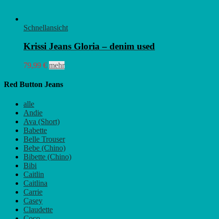
Schnellansicht
Krissi Jeans Gloria – denim used
Dieses
79,99
€
mehr
Produkt
weist
Red Button Jeans
mehrere
Varianten
alle
auf.
Andie
Die
Ava (Short)
Optionen
Babette
können
Belle Trouser
auf
Bebe (Chino)
der
Bibette (Chino)
Produktseite
Bibi
gewählt
Caitlin
werden
Caitlina
Carrie
Casey
Claudette
Coco