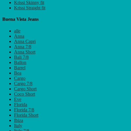
Krissi Skinny fit
Krissi Straight fit
Buena Vista Jeans
alle
Anna
Anna Capri
Anna 7/8
Anna Short
Bali 7/8
Ballon
Barrel
Bea
Cargo
Cargo 7/8
Cargo Short
Coco Short
Eve
Florida
Florida 7/8
Florida Short
Ibiza
Italy
Italy 7/8