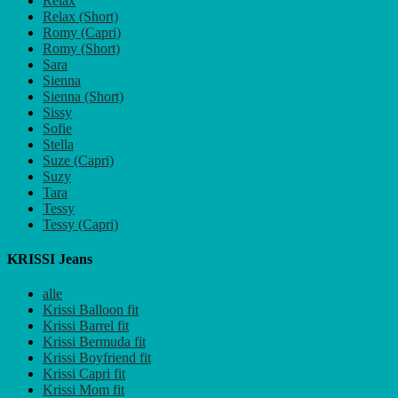
Relax
Relax (Short)
Romy (Capri)
Romy (Short)
Sara
Sienna
Sienna (Short)
Sissy
Sofie
Stella
Suze (Capri)
Suzy
Tara
Tessy
Tessy (Capri)
KRISSI Jeans
alle
Krissi Balloon fit
Krissi Barrel fit
Krissi Bermuda fit
Krissi Boyfriend fit
Krissi Capri fit
Krissi Mom fit