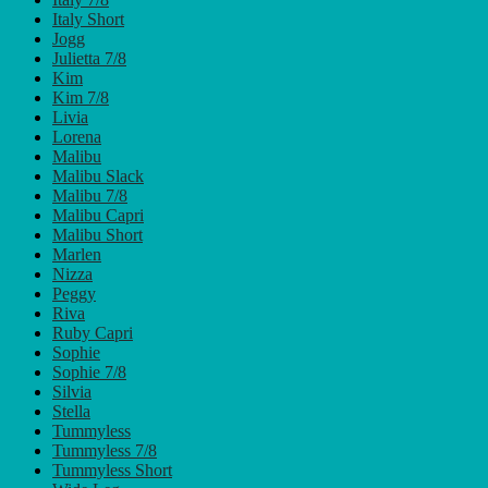
Italy Short
Jogg
Julietta 7/8
Kim
Kim 7/8
Livia
Lorena
Malibu
Malibu Slack
Malibu 7/8
Malibu Capri
Malibu Short
Marlen
Nizza
Peggy
Riva
Ruby Capri
Sophie
Sophie 7/8
Silvia
Stella
Tummyless
Tummyless 7/8
Tummyless Short