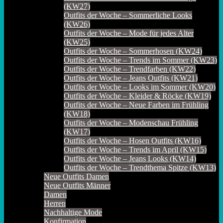
(KW27)
Outfits der Woche – Sommerliche Looks
(KW26)
Outfits der Woche – Mode für jedes Alter
(KW25)
Outfits der Woche – Sommerhosen (KW24)
Outfits der Woche – Trends im Sommer (KW23)
Outfits der Woche – Trendfarben (KW22)
Outfits der Woche – Jeans Outfits (KW21)
Outfits der Woche – Looks im Sommer (KW20)
Outfits der Woche – Kleider & Röcke (KW19)
Outfits der Woche – Neue Farben im Frühling
(KW18)
Outfits der Woche – Modenschau Frühling
(KW17)
Outfits der Woche – Hosen Outfits (KW16)
Outfits der Woche – Trends im April (KW15)
Outfits der Woche – Jeans Looks (KW14)
Outfits der Woche – Trendthema Spitze (KW13)
Neue Outfits Damen
Neue Outfits Männer
Damen
Herren
Nachhaltige Mode
Konfirmation