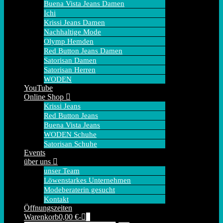
Buena Vista Jeans Damen
Ichi
Krissi Jeans Damen
Nachhaltige Mode
Olymp Hemden
Red Button Jeans Damen
Satorisan Damen
Satorisan Herren
WODEN
YouTube
Online Shop
Krissi Jeans
Red Button Jeans
Buena Vista Jeans
WODEN Schuhe
Satorisan Schuhe
Events
über uns
unser Team
Löwenstarkes Unternehmen
Modeberaterin gesucht
Kontakt
Öffnungszeiten
Warenkorb
Elemente
Warenkorb
0,00 €
-
0