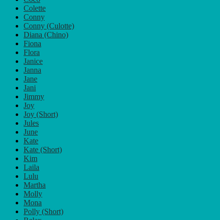
Colette
Conny
Conny (Culotte)
Diana (Chino)
Fiona
Flora
Janice
Janna
Jane
Jani
Jimmy
Joy
Joy (Short)
Jules
June
Kate
Kate (Short)
Kim
Laila
Lulu
Martha
Molly
Mona
Polly (Short)