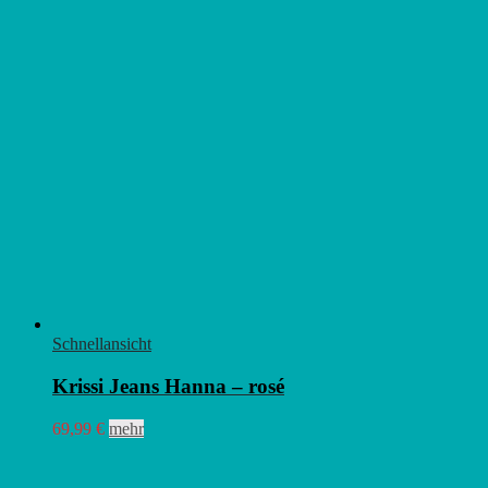
Schnellansicht
Krissi Jeans Hanna – rosé
Dieses
69,99
€
mehr
Produkt
weist
mehrere