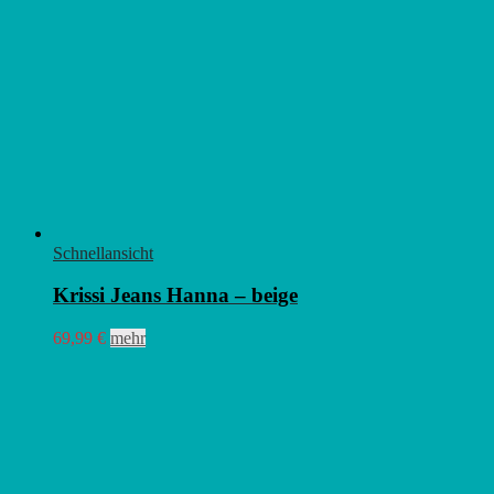
Schnellansicht
Krissi Jeans Hanna – beige
Dieses
69,99
€
mehr
Produkt
weist
mehrere
Varianten
auf.
Die
Optionen