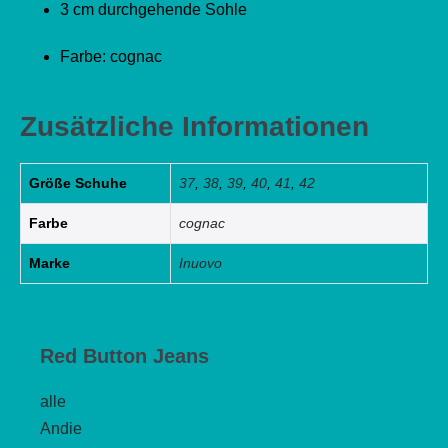
3 cm durchgehende Sohle
Farbe: cognac
Zusätzliche Informationen
Größe Schuhe
37
,
38
,
39
,
40
,
41
,
42
Farbe
cognac
Marke
Inuovo
Red Button Jeans
alle
Andie