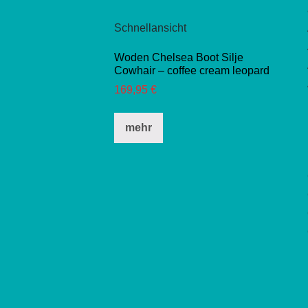
eses
dukt
Schnellansicht
st
hrere
Woden Chelsea Boot Silje
Cowhair – coffee cream leopard
ianten
169,95
€
.
e
Dieses
mehr
ionen
Produkt
nnen
weist
mehrere
Varianten
duktseite
auf.
ählt
Die
rden
Optionen
können
auf
der