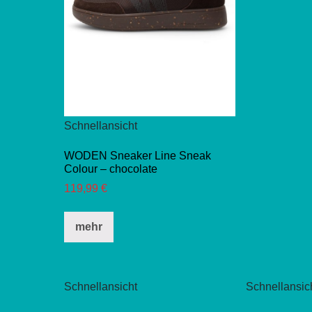
wei
me
Var
auf
Di
Opt
kö
Schnellansicht
auf
der
WODEN Sneaker Line Sneak
Colour – chocolate
Pro
119,99
€
gew
we
Dieses
mehr
Produkt
weist
mehrere
Schnellansicht
Schnellansic
Varianten
auf.