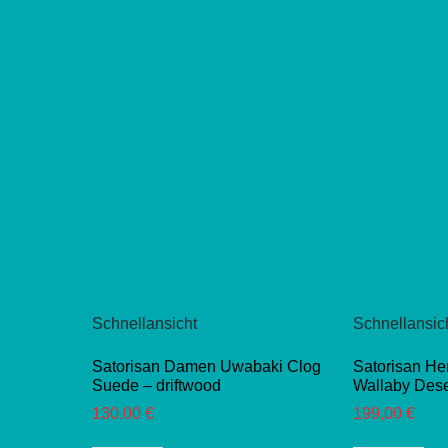
auf.
auf
Die
Di
Optionen
Opt
können
kö
auf
auf
der
der
Produktseite
Pro
gewählt
gew
werden
we
Schnellansicht
Schnellansic
Satorisan Damen Uwabaki Clog
Satorisan H
Suede – driftwood
Wallaby Dese
130,00
€
199,00
€