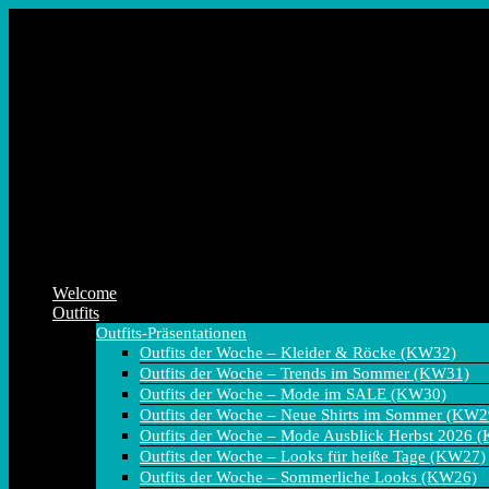
Zum
Inhalt
springen
Welcome
Outfits
Outfits-Präsentationen
Outfits der Woche – Kleider & Röcke (KW32)
Outfits der Woche – Trends im Sommer (KW31)
Outfits der Woche – Mode im SALE (KW30)
Outfits der Woche – Neue Shirts im Sommer (KW2
Outfits der Woche – Mode Ausblick Herbst 2026 
Outfits der Woche – Looks für heiße Tage (KW27)
Outfits der Woche – Sommerliche Looks (KW26)