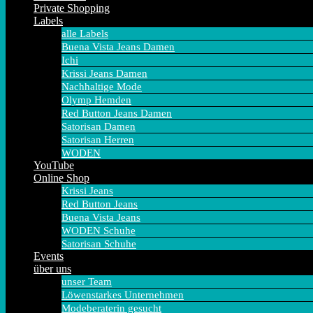
Private Shopping
Labels
alle Labels
Buena Vista Jeans Damen
Ichi
Krissi Jeans Damen
Nachhaltige Mode
Olymp Hemden
Red Button Jeans Damen
Satorisan Damen
Satorisan Herren
WODEN
YouTube
Online Shop
Krissi Jeans
Red Button Jeans
Buena Vista Jeans
WODEN Schuhe
Satorisan Schuhe
Events
über uns
unser Team
Löwenstarkes Unternehmen
Modeberaterin gesucht