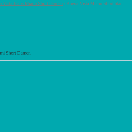
a Vista Jeans Miami Short Damen
/ Buena Vista Miami Short blau
ami Short Damen