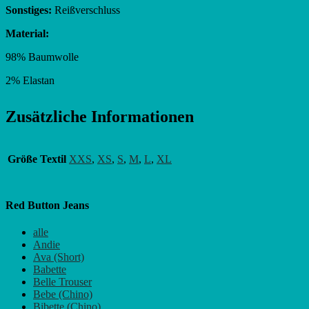
Sonstiges:
Reißverschluss
Material:
98% Baumwolle
2% Elastan
Zusätzliche Informationen
Größe Textil
XXS
,
XS
,
S
,
M
,
L
,
XL
Red Button Jeans
alle
Andie
Ava (Short)
Babette
Belle Trouser
Bebe (Chino)
Bibette (Chino)