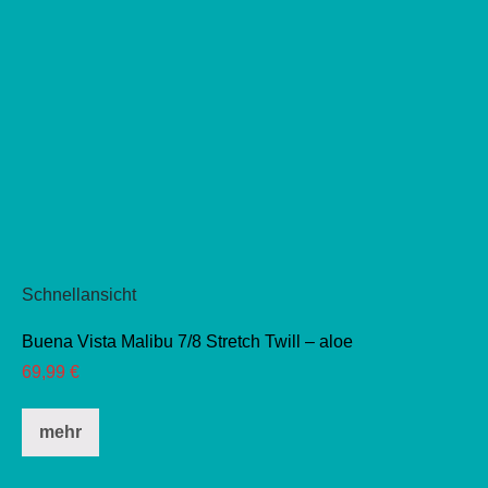
Schnellansicht
Buena Vista Malibu 7/8 Stretch Twill – aloe
69,99
€
Dieses
mehr
Produkt
weist