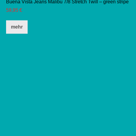
Buena Vista Jeans Malibu 7/8 Stretch Twill – green stripe
59,95
€
Dieses
mehr
Produkt
weist
mehrere
Varianten
auf.
Die
Optionen
können
auf
der
Produktseite
gewählt
werden