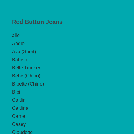
mehrere
Varianten
auf.
Red Button Jeans
Die
alle
Optionen
Andie
können
Ava (Short)
auf
Babette
der
Belle Trouser
Produktseite
Bebe (Chino)
gewählt
Bibette (Chino)
werden
Bibi
Caitlin
Caitlina
Carrie
Casey
Claudette