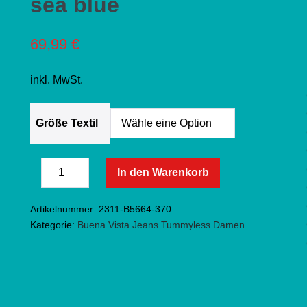
sea blue
69,99
€
inkl. MwSt.
Größe Textil
Buena
In den Warenkorb
Menge
Vista
Menge
verringern
Jeans
erhöhen
Artikelnummer:
2311-B5664-370
Tummyless
Kategorie:
Buena Vista Jeans Tummyless Damen
Stretch
-
sea
blue