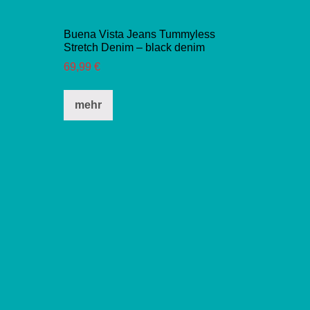
Buena Vista Jeans Tummyless
Stretch Denim – black denim
69,99
€
Dieses
mehr
Produkt
weist
mehrere
Varianten
auf.
Die
Optionen
können
auf
der
Produktseite