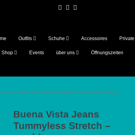
ome
Outfits
Schuhe
Accessoires
Privat
e Shop
Events
über uns
Öffnungszeiten
en lang
/
Buena Vista Jeans Tummyless Damen
/ Buena Vista
Buena Vista Jeans
Tummyless Stretch –