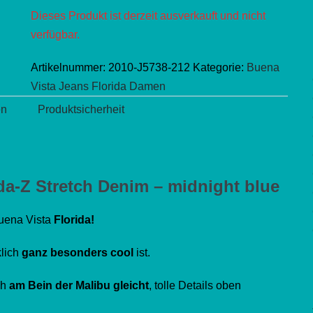
Dieses Produkt ist derzeit ausverkauft und nicht
verfügbar.
Artikelnummer:
2010-J5738-212
Kategorie:
Buena
Vista Jeans Florida Damen
en
Produktsicherheit
a-Z Stretch Denim – midnight blue
uena Vista
Florida!
klich
ganz besonders cool
ist.
ch
am Bein der Malibu gleicht
, tolle Details oben