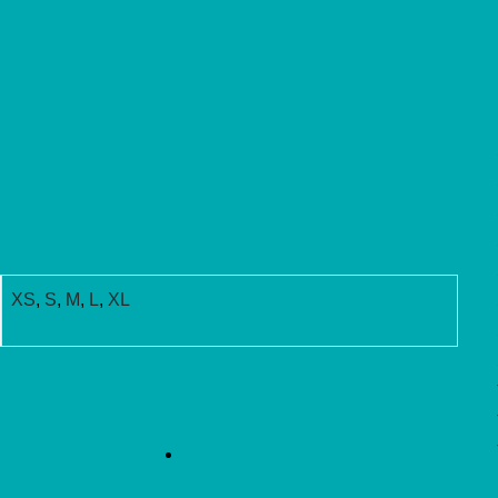
XS
,
S
,
M
,
L
,
XL