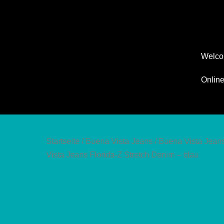
Zum
Inhalt
springen
Welc
Onlin
Startseite
/
Buena Vista Jeans
/
Buena Vista Jean
Vista Jeans Florida-Z Stretch Denim – blau