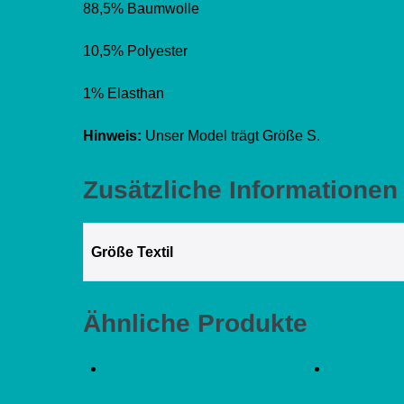
88,5% Baumwolle
10,5% Polyester
1% Elasthan
Hinweis:
Unser Model trägt Größe S.
Zusätzliche Informationen
Größe Textil
Ähnliche Produkte