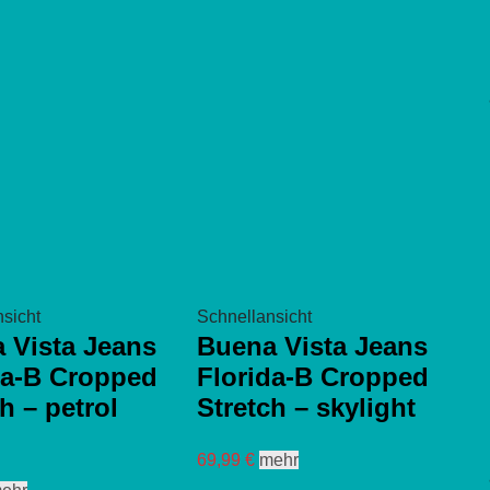
sicht
Schnellansicht
 Vista Jeans
Buena Vista Jeans
da-B Cropped
Florida-B Cropped
h – petrol
Stretch – skylight
Dieses
69,99
€
mehr
Produkt
Dieses