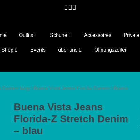
ome
Outfits
Schuhe
Accessoires
Privat
e Shop
Events
über uns
Öffnungszeiten
s Damen lang
/
Buena Vista Jeans Florida Damen
/ Buena
Buena Vista Jeans
Florida-Z Stretch Denim
– blau