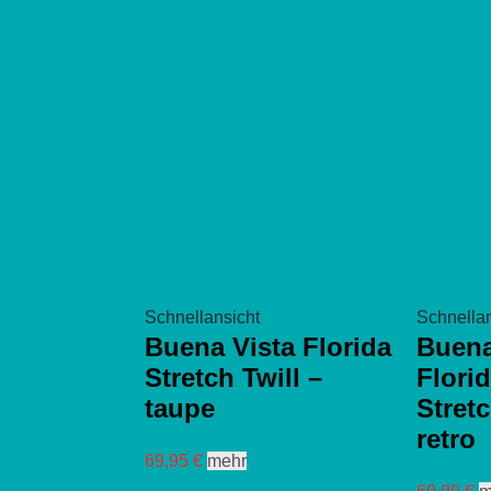
Schnellansicht
Schnellan
Buena Vista Florida
Buena
Stretch Twill –
Flori
taupe
Stretc
retro
Dieses
69,95
€
mehr
Produkt