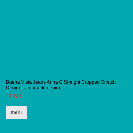
Buena Vista Jeans Anna C Straight Cropped Stretch
Denim – anthracite denim
79,99
€
Dieses
mehr
Produkt
weist
mehrere