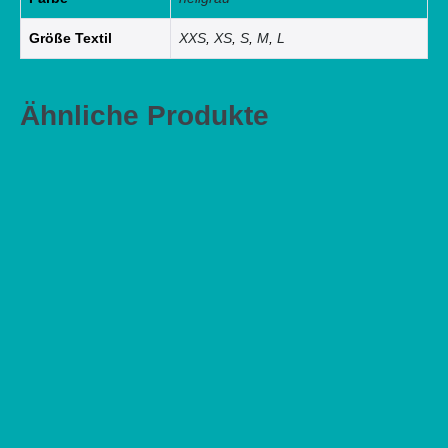
Größe Textil
XXS
,
XS
,
S
,
M
,
L
Ähnliche Produkte