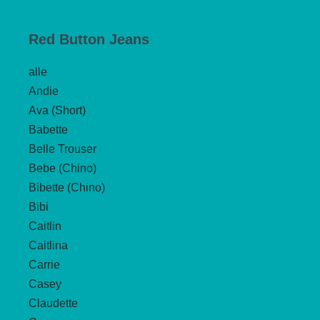
Varianten
auf.
Red Button Jeans
Die
alle
Optionen
Andie
können
Ava (Short)
auf
Babette
der
Belle Trouser
Produktseite
Bebe (Chino)
gewählt
Bibette (Chino)
werden
Bibi
Caitlin
Caitlina
Carrie
Casey
Claudette