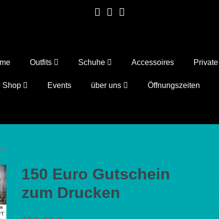
ome
Outfits
Schuhe
Accessoires
Privat
e Shop
Events
über uns
Öffnungszeiten
en
150 Euro Gutschein
zum Drucken