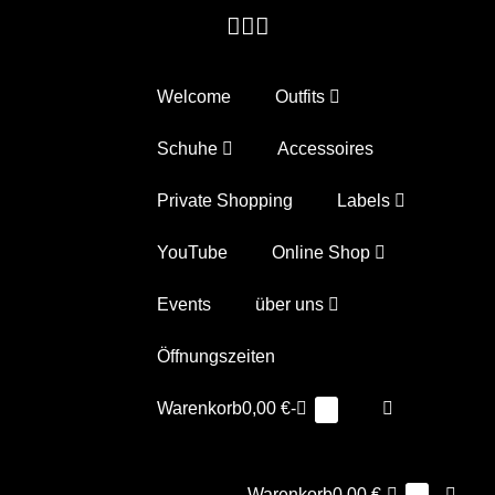
Zum
Inhalt
springen
Welcome
Outfits
Schuhe
Accessoires
Private Shopping
Labels
YouTube
Online Shop
Events
über uns
Öffnungszeiten
Warenkorb
Suche-
Warenkorb
0,00 €
-
Elemente
0
im
Schalter
Warenkorb
Warenkorb
Suche
Warenkorb
0,00 €
-