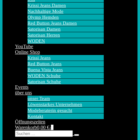
Krissi Jeans Damen
Nachhaltige Mode
Olymp Hemden
Red Button Jeans Damen
Satorisan Damen
Satorisan Herren
WODEN
YouTube
Online Shop
Krissi Jeans
Red Button Jeans
Buena Vista Jeans
WODEN Schuhe
Satorisan Schuhe
Events
über uns
unser Team
Löwenstarkes Unternehmen
Modeberaterin gesucht
Kontakt
Öffnungszeiten
Warenkorb
Elemente
Warenkorb
0,00 €
-
0
Suche-
Suche
im
Schalter
nach:
Warenkorb