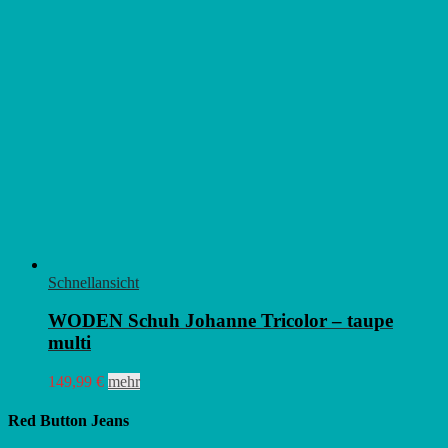
Schnellansicht
WODEN Schuh Johanne Tricolor – taupe
multi
Dieses
149,99
€
mehr
Produkt
weist
Red Button Jeans
mehrere