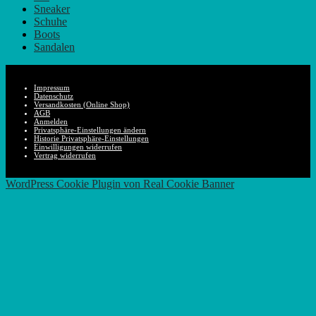
Sneaker
Schuhe
Boots
Sandalen
Impressum
Datenschutz
Versandkosten (Online Shop)
AGB
Anmelden
Privatsphäre-Einstellungen ändern
Historie Privatsphäre-Einstellungen
Einwilligungen widerrufen
Vertrag widerrufen
Nach
WordPress Cookie Plugin von Real Cookie Banner
oben