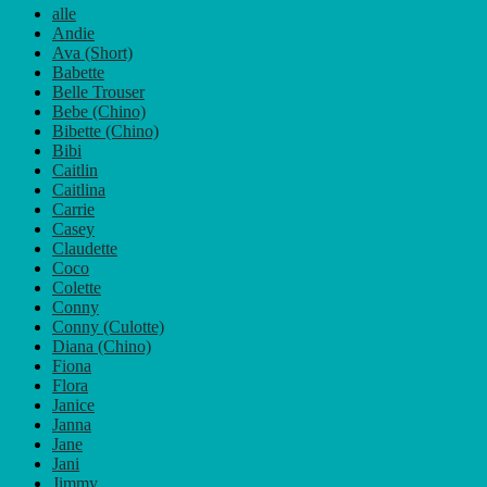
Varianten
alle
auf.
Andie
Die
Ava (Short)
Optionen
Babette
können
Belle Trouser
auf
Bebe (Chino)
der
Bibette (Chino)
Produktseite
Bibi
gewählt
Caitlin
werden
Caitlina
Carrie
Casey
Claudette
Coco
Colette
Conny
Conny (Culotte)
Diana (Chino)
Fiona
Flora
Janice
Janna
Jane
Jani
Jimmy