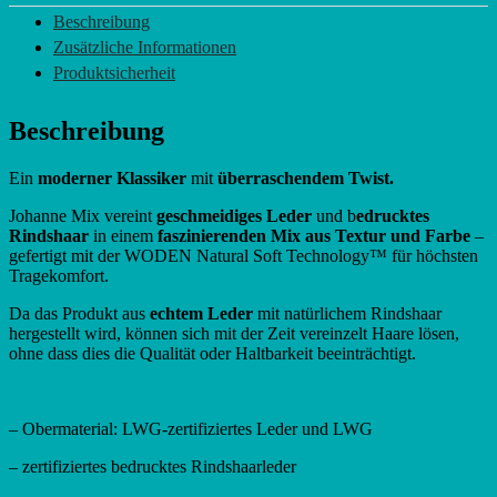
-
Beschreibung
moonstone
Zusätzliche Informationen
multi
Menge
Produktsicherheit
Beschreibung
Ein
moderner Klassiker
mit
überraschendem Twist.
Johanne Mix vereint
geschmeidiges Leder
und b
edrucktes
Rindshaar
in einem
faszinierenden Mix aus Textur und Farbe
–
gefertigt mit der WODEN Natural Soft Technology™ für höchsten
Tragekomfort.
Da das Produkt aus
echtem Leder
mit natürlichem Rindshaar
hergestellt wird, können sich mit der Zeit vereinzelt Haare lösen,
ohne dass dies die Qualität oder Haltbarkeit beeinträchtigt.
– Obermaterial: LWG-zertifiziertes Leder und LWG
– zertifiziertes bedrucktes Rindshaarleder