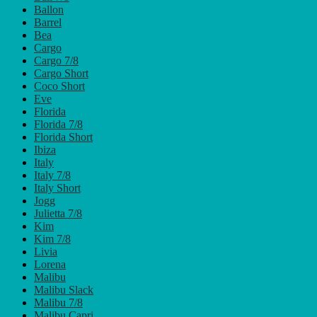
Ballon
Barrel
Bea
Cargo
Cargo 7/8
Cargo Short
Coco Short
Eve
Florida
Florida 7/8
Florida Short
Ibiza
Italy
Italy 7/8
Italy Short
Jogg
Julietta 7/8
Kim
Kim 7/8
Livia
Lorena
Malibu
Malibu Slack
Malibu 7/8
Malibu Capri