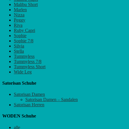
Malibu Short
Marlen
Nizza
Peggy
Riva
Ruby Capri
Sophie
Sophie 7/8
Silvia
Stella
Tummyless
Tummyless 7/8
Tummyless Short
Wide Leg
Satorisan Schuhe
Satorisan Damen
Satorisan Damen – Sandalen
Satorisan Herren
WODEN Schuhe
alle