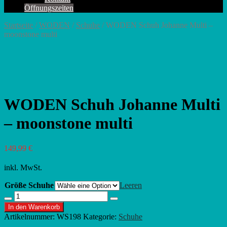
Öffnungszeiten
Startseite
/
WODEN
/
Schuhe
/ WODEN Schuh Johanne Multi –
moonstone multi
WODEN Schuh Johanne Multi
– moonstone multi
149,99
€
inkl. MwSt.
Größe Schuhe
Leeren
WODEN
Menge
Menge
Schuh
In den Warenkorb
verringern
erhöhen
Johanne
Artikelnummer:
WS198
Kategorie:
Schuhe
Multi