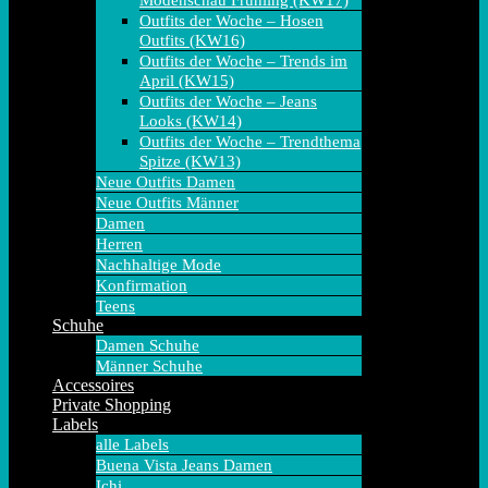
Modenschau Frühling (KW17)
Outfits der Woche – Hosen
Outfits (KW16)
Outfits der Woche – Trends im
April (KW15)
Outfits der Woche – Jeans
Looks (KW14)
Outfits der Woche – Trendthema
Spitze (KW13)
Neue Outfits Damen
Neue Outfits Männer
Damen
Herren
Nachhaltige Mode
Konfirmation
Teens
Schuhe
Damen Schuhe
Männer Schuhe
Accessoires
Private Shopping
Labels
alle Labels
Buena Vista Jeans Damen
Ichi