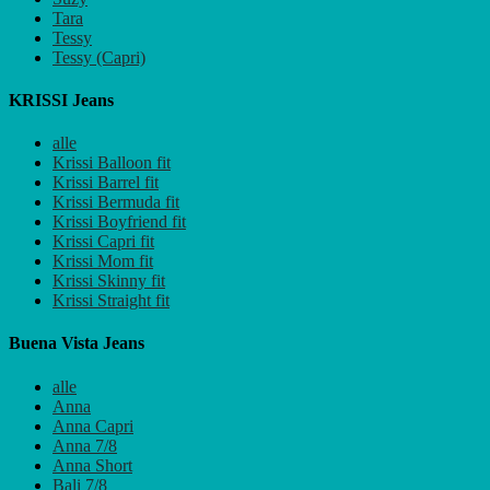
Tara
Tessy
Tessy (Capri)
KRISSI Jeans
alle
Krissi Balloon fit
Krissi Barrel fit
Krissi Bermuda fit
Krissi Boyfriend fit
Krissi Capri fit
Krissi Mom fit
Krissi Skinny fit
Krissi Straight fit
Buena Vista Jeans
alle
Anna
Anna Capri
Anna 7/8
Anna Short
Bali 7/8