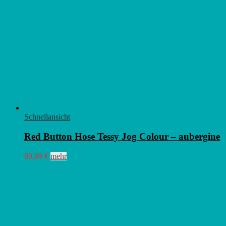
Schnellansicht
Red Button Hose Tessy Jog Colour – aubergine
Dieses
69,99
€
mehr
Produkt
weist
mehrere
Varianten
auf.
Die
Optionen