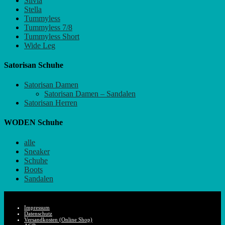
Silvia
Stella
Tummyless
Tummyless 7/8
Tummyless Short
Wide Leg
Satorisan Schuhe
Satorisan Damen
Satorisan Damen – Sandalen
Satorisan Herren
WODEN Schuhe
alle
Sneaker
Schuhe
Boots
Sandalen
Impressum
Datenschutz
Versandkosten (Online Shop)