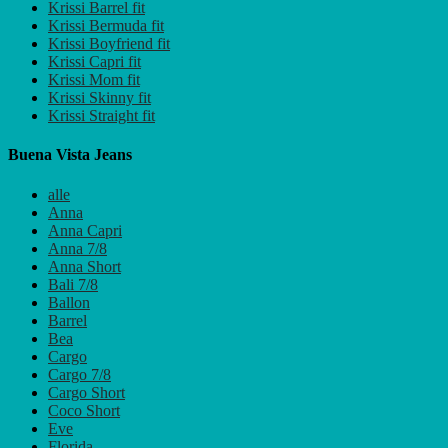
Krissi Barrel fit
Krissi Bermuda fit
Krissi Boyfriend fit
Krissi Capri fit
Krissi Mom fit
Krissi Skinny fit
Krissi Straight fit
Buena Vista Jeans
alle
Anna
Anna Capri
Anna 7/8
Anna Short
Bali 7/8
Ballon
Barrel
Bea
Cargo
Cargo 7/8
Cargo Short
Coco Short
Eve
Florida