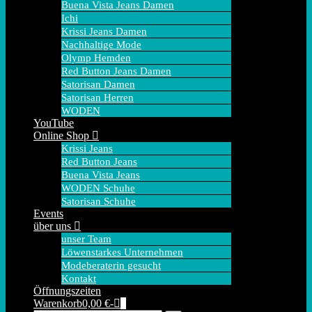
Buena Vista Jeans Damen
Ichi
Krissi Jeans Damen
Nachhaltige Mode
Olymp Hemden
Red Button Jeans Damen
Satorisan Damen
Satorisan Herren
WODEN
YouTube
Online Shop
Krissi Jeans
Red Button Jeans
Buena Vista Jeans
WODEN Schuhe
Satorisan Schuhe
Events
über uns
unser Team
Löwenstarkes Unternehmen
Modeberaterin gesucht
Kontakt
Öffnungszeiten
Warenkorb
Elemente
Warenkorb
0,00 €
-
0