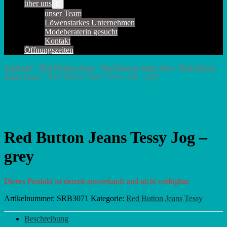
über uns
Menü-
Schalter
unser Team
Löwenstarkes Unternehmen
Modeberaterin gesucht
Kontakt
Öffnungszeiten
Startseite
/
Red Button Jeans
/
Red Button Jeans lang
/
Red Button
Jeans Tessy
/ Red Button Jeans Tessy Jog – grey
Red Button Jeans Tessy Jog –
grey
Dieses Produkt ist derzeit ausverkauft und nicht verfügbar.
Artikelnummer:
SRB3071
Kategorie:
Red Button Jeans Tessy
Beschreibung