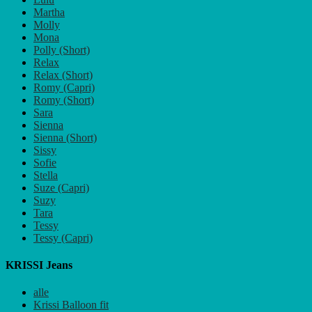
Martha
Molly
Mona
Polly (Short)
Relax
Relax (Short)
Romy (Capri)
Romy (Short)
Sara
Sienna
Sienna (Short)
Sissy
Sofie
Stella
Suze (Capri)
Suzy
Tara
Tessy
Tessy (Capri)
KRISSI Jeans
alle
Krissi Balloon fit