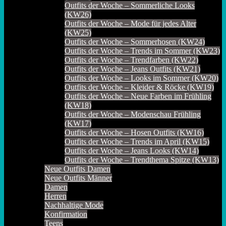
Outfits der Woche – Sommerliche Looks
(KW26)
Outfits der Woche – Mode für jedes Alter
(KW25)
Outfits der Woche – Sommerhosen (KW24)
Outfits der Woche – Trends im Sommer (KW23)
Outfits der Woche – Trendfarben (KW22)
Outfits der Woche – Jeans Outfits (KW21)
Outfits der Woche – Looks im Sommer (KW20)
Outfits der Woche – Kleider & Röcke (KW19)
Outfits der Woche – Neue Farben im Frühling
(KW18)
Outfits der Woche – Modenschau Frühling
(KW17)
Outfits der Woche – Hosen Outfits (KW16)
Outfits der Woche – Trends im April (KW15)
Outfits der Woche – Jeans Looks (KW14)
Outfits der Woche – Trendthema Spitze (KW13)
Neue Outfits Damen
Neue Outfits Männer
Damen
Herren
Nachhaltige Mode
Konfirmation
Teens