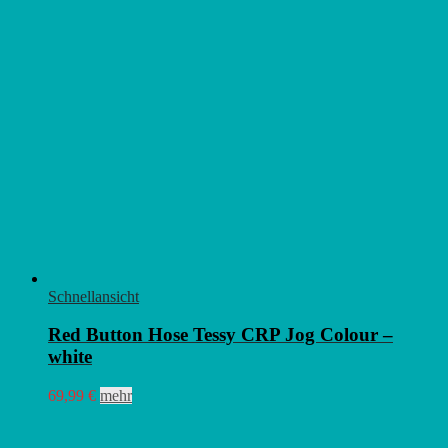
Schnellansicht
Red Button Hose Tessy CRP Jog Colour –
white
Dieses
69,99
€
mehr
Produkt
weist