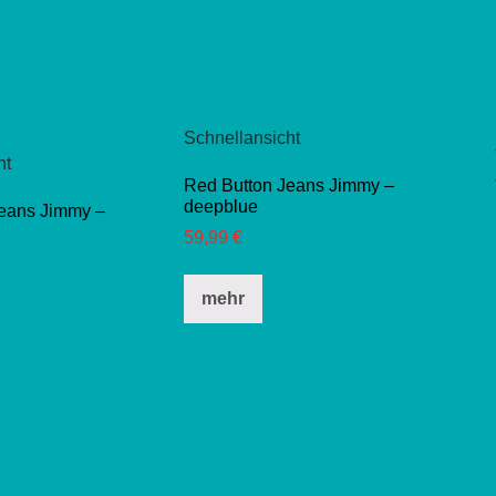
Schnellansicht
ht
Red Button Jeans Jimmy –
deepblue
Jeans Jimmy –
59,99
€
Dieses
mehr
eses
Produkt
dukt
weist
st
mehrere
hrere
Varianten
ianten
auf.
.
Die
e
Optionen