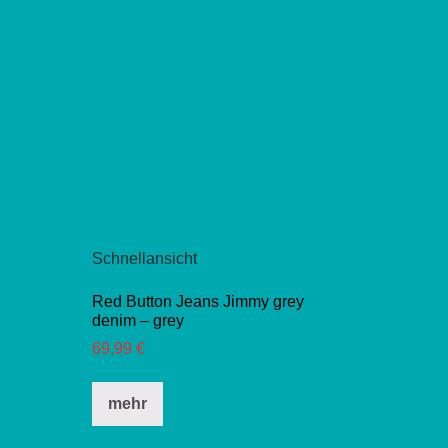
Opt
können
kö
auf
auf
der
der
Produktseite
Pro
gewählt
gew
werden
we
Schnellansicht
Red Button Jeans Jimmy grey
denim – grey
69,99
€
Dieses
mehr
Produkt
weist