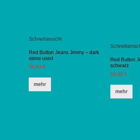
Schnellansicht
Schnellansic
Red Button Jeans Jimmy – dark
stone used
Red Button 
schwarz
59,99
€
59,99
€
Dieses
mehr
Di
Produkt
mehr
Pro
weist
wei
mehrere
me
Varianten
Var
auf.
auf
Die
Di
Optionen