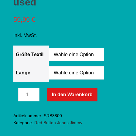
used
59,99
€
inkl. MwSt.
Größe Textil
Länge
Red
In den Warenkorb
Menge
Button
Menge
verringern
Jeans
erhöhen
Artikelnummer:
SRB3800
Jimmy
Kategorie:
Red Button Jeans Jimmy
-
Mid