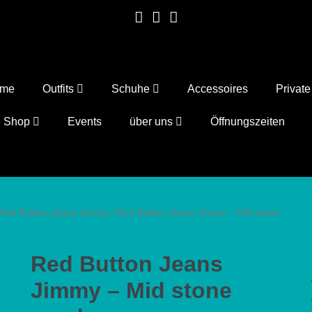
ome
Outfits
Schuhe
Accessoires
Privat
e Shop
Events
über uns
Öffnungszeiten
Red Button Jeans Jimmy
/ Red Button Jeans Jimmy – Mid stone
Red Button Jeans
Jimmy – Mid stone