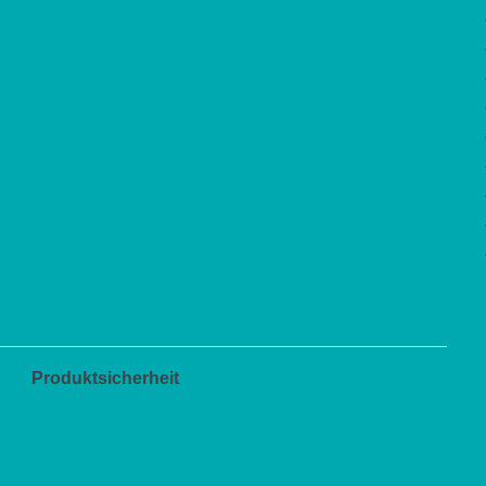
stone
used
Menge
Produktsicherheit