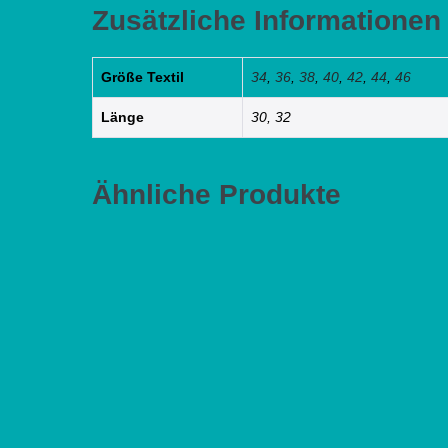
Zusätzliche Informationen
Größe Textil
34
,
36
,
38
,
40
,
42
,
44
,
46
Länge
30, 32
Ähnliche Produkte