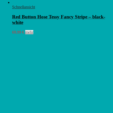
Schnellansicht
Red Button Hose Tessy Fancy Stripe – black-
white
Dieses
69,99
€
mehr
Produkt
weist
mehrere
Varianten
auf.
Die
Optionen
können
auf
der
Produktseite
gewählt
werden