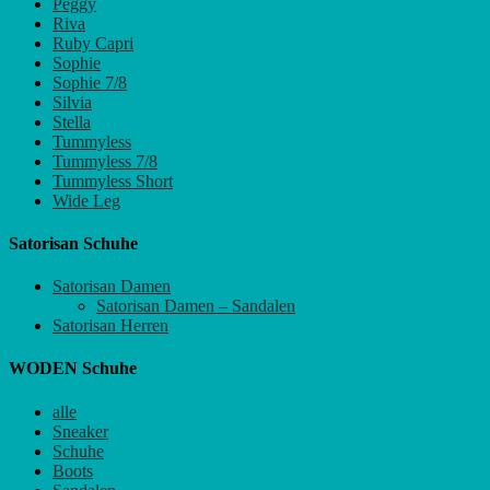
Peggy
Riva
Ruby Capri
Sophie
Sophie 7/8
Silvia
Stella
Tummyless
Tummyless 7/8
Tummyless Short
Wide Leg
Satorisan Schuhe
Satorisan Damen
Satorisan Damen – Sandalen
Satorisan Herren
WODEN Schuhe
alle
Sneaker
Schuhe
Boots