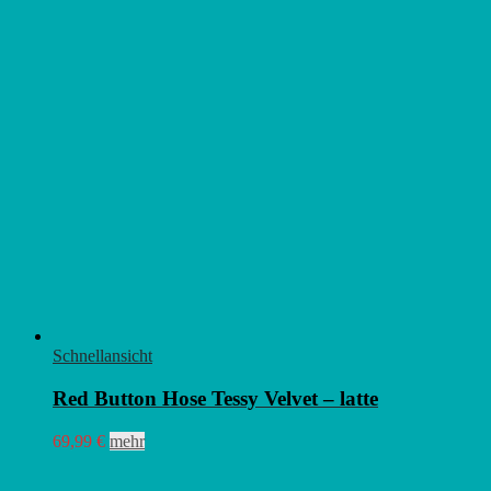
Schnellansicht
Red Button Hose Tessy Velvet – latte
Dieses
69,99
€
mehr
Produkt
weist