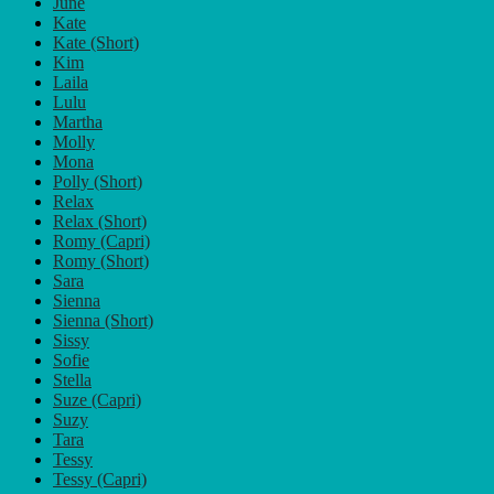
June
Kate
Kate (Short)
Kim
Laila
Lulu
Martha
Molly
Mona
Polly (Short)
Relax
Relax (Short)
Romy (Capri)
Romy (Short)
Sara
Sienna
Sienna (Short)
Sissy
Sofie
Stella
Suze (Capri)
Suzy
Tara
Tessy
Tessy (Capri)