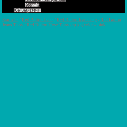
Kontakt
Öffnungszeiten
Startseite
/
Red Button Jeans
/
Red Button Jeans lang
/
Red Button
Jeans Tessy
/ Red Button Hose Tessy crp jog color – pink