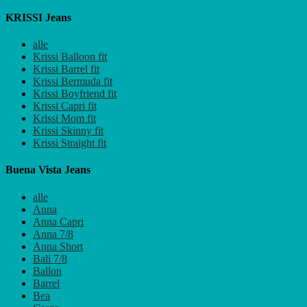
KRISSI Jeans
alle
Krissi Balloon fit
Krissi Barrel fit
Krissi Bermuda fit
Krissi Boyfriend fit
Krissi Capri fit
Krissi Mom fit
Krissi Skinny fit
Krissi Straight fit
Buena Vista Jeans
alle
Anna
Anna Capri
Anna 7/8
Anna Short
Bali 7/8
Ballon
Barrel
Bea