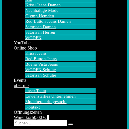
Krissi Jeans Damen
Nachhaltige Mode
Olymp Hemden
Red Button Jeans Damen
Satorisan Damen
Satorisan Herren
WODEN
YouTube
Online Shop
Krissi Jeans
Red Button Jeans
Buena Vista Jeans
WODEN Schuhe
Satorisan Schuhe
Events
über uns
unser Team
Löwenstarkes Unternehmen
Modeberaterin gesucht
Kontakt
Öffnungszeiten
Warenkorb
Elemente
Warenkorb
0,00 €
-
0
Suche-
Suche
im
Schalter
nach:
Warenkorb