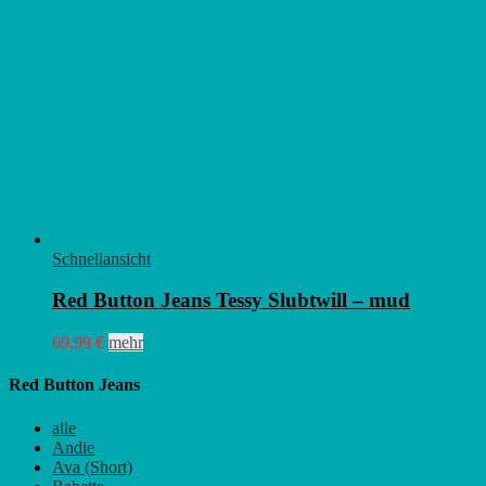
Schnellansicht
Red Button Jeans Tessy Slubtwill – mud
Dieses
69,99
€
mehr
Produkt
weist
Red Button Jeans
mehrere
Varianten
alle
auf.
Andie
Die
Ava (Short)
Optionen