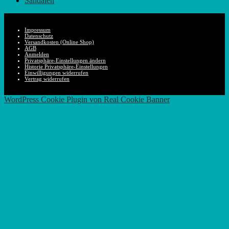
Sandalen
Impressum
Datenschutz
Versandkosten (Online Shop)
AGB
Anmelden
Privatsphäre-Einstellungen ändern
Historie Privatsphäre-Einstellungen
Einwilligungen widerrufen
Vertrag widerrufen
Nach
WordPress Cookie Plugin von Real Cookie Banner
oben