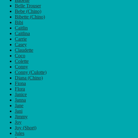
Babette
können
Belle Trouser
auf
Bebe (Chino)
der
Bibette (Chino)
Produktseite
Bibi
gewählt
Caitlin
werden
Caitlina
Carrie
Casey
Claudette
Coco
Colette
Conny
Conny (Culotte)
Diana (Chino)
Fiona
Flora
Janice
Janna
Jane
Jani
Jimmy
Joy
Joy (Short)
Jules