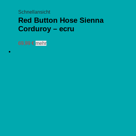
Schnellansicht
Red Button Hose Sienna
Corduroy – ecru
Dieses
69,99
€
mehr
Produkt
weist
mehrere
Varianten
auf.
Die
Optionen
können
auf
der
Produktseite