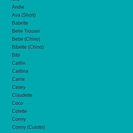
auf.
Andie
Die
Ava (Short)
Optionen
Babette
können
Belle Trouser
auf
Bebe (Chino)
der
Bibette (Chino)
Produktseite
Bibi
gewählt
Caitlin
werden
Caitlina
Carrie
Casey
Claudette
Coco
Colette
Conny
Conny (Culotte)