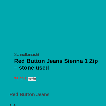
gewählt
werden
Schnellansicht
Red Button Jeans Sienna 1 Zip
– stone used
Dieses
75,00
€
mehr
Produkt
weist
Red Button Jeans
mehrere
Varianten
alle