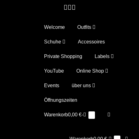
Zum
Inhalt
springen
Welcome
Outfits
Schuhe
Accessoires
Private Shopping
Labels
YouTube
Online Shop
Events
über uns
Öffnungszeiten
Warenkorb
Suche-
Warenkorb
0,00 €
-
Elemente
0
im
Schalter
Warenkorb
Warenkorb
Suche
Warenkorb
0,00 €
-